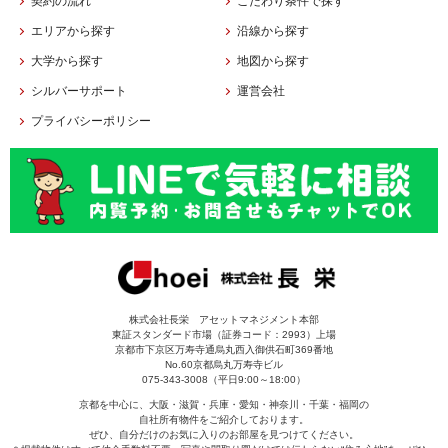
契約の流れ
こだわり条件で探す
エリアから探す
沿線から探す
大学から探す
地図から探す
シルバーサポート
運営会社
プライバシーポリシー
株式会社長栄 アセットマネジメント本部
東証スタンダード市場（証券コード：2993）上場
京都市下京区万寿寺通烏丸西入御供石町369番地
No.60京都烏丸万寿寺ビル
075-343-3008（平日9:00～18:00）
京都を中心に、大阪・滋賀・兵庫・愛知・神奈川・千葉・福岡の
自社所有物件をご紹介しております。
ぜひ、自分だけのお気に入りのお部屋を見つけてください。