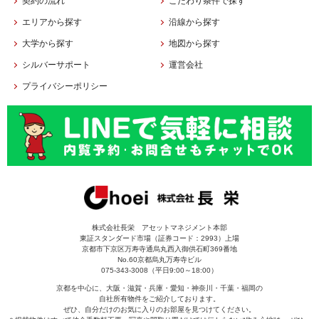
契約の流れ
こだわり条件で探す
エリアから探す
沿線から探す
大学から探す
地図から探す
シルバーサポート
運営会社
プライバシーポリシー
株式会社長栄 アセットマネジメント本部
東証スタンダード市場（証券コード：2993）上場
京都市下京区万寿寺通烏丸西入御供石町369番地
No.60京都烏丸万寿寺ビル
075-343-3008（平日9:00～18:00）
京都を中心に、大阪・滋賀・兵庫・愛知・神奈川・千葉・福岡の
自社所有物件をご紹介しております。
ぜひ、自分だけのお気に入りのお部屋を見つけてください。