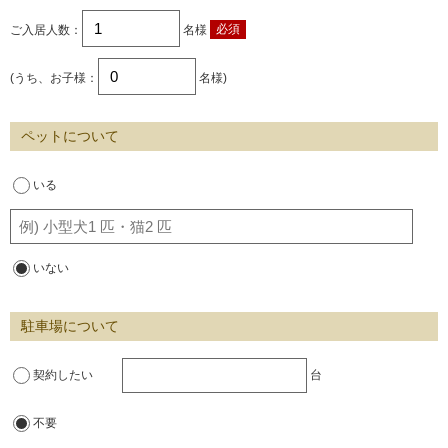
ご入居人数：
名様
必須
(うち、お子様：
名様)
ペットについて
いる
いない
駐車場について
契約したい
台
不要