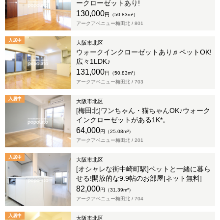
ークローゼットあり!
130,000
円（50.83m²）
アークアベニュー梅田北 /
801
入居中
大阪市北区
ウォークインクローゼットあり♬ペットOK!
広々1LDK♪
131,000
円（50.83m²）
アークアベニュー梅田北 /
703
入居中
大阪市北区
[梅田北]ワンちゃん・猫ちゃんOK♪ウォーク
インクローゼットがある1K*。
64,000
円（25.08m²）
アークアベニュー梅田北 /
201
入居中
大阪市北区
[オシャレな街中崎町駅]ペットと一緒に暮ら
せる!開放的な9.9帖のお部屋[ネット無料]
82,000
円（31.39m²）
アークアベニュー梅田北 /
704
入居中
大阪市北区