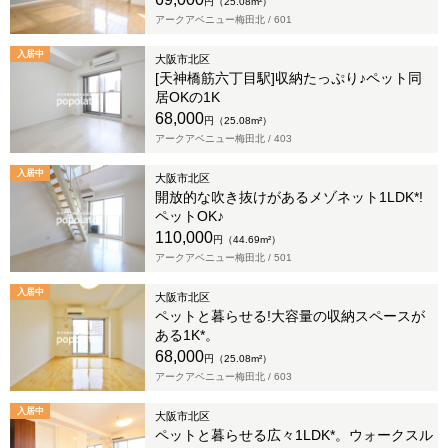
円（25.08m²）
アークアベニュー梅田北 /
601
入居中
大阪市北区
[天神橋筋六丁目駅]収納たっぷり♪ペット同
居OKの1K
68,000
円（25.08m²）
アークアベニュー梅田北 /
403
入居中
大阪市北区
開放的な吹き抜けがあるメゾネット1LDK*!
ペットOK♪
110,000
円（44.69m²）
アークアベニュー梅田北 /
501
入居中
大阪市北区
ペットと暮らせる!大容量の収納スペースが
ある1K*。
68,000
円（25.08m²）
アークアベニュー梅田北 /
603
入居中
大阪市北区
ペットと暮らせる広々1LDK*。ウォークスル