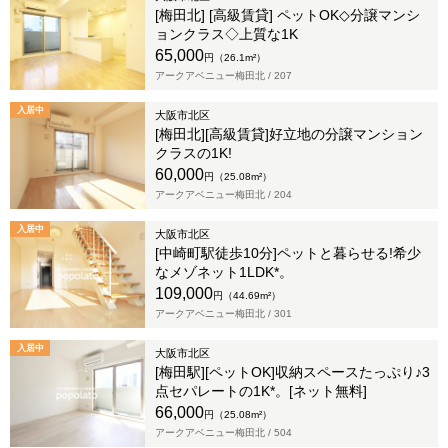
[梅田北] [高級賃貸] ペットOK◇分譲マンシ
ョンクラス◇上質な1K
65,000
円（26.1m²）
アークアベニュー梅田北 /
207
入居中
大阪市北区
[梅田北][高級賃貸]好立地の分譲マンション
クラスの1K!
60,000
円（25.08m²）
アークアベニュー梅田北 /
204
入居中
大阪市北区
[中崎町駅徒歩10分]ペットと暮らせる!希少
なメゾネット1LDK*。
109,000
円（44.69m²）
アークアベニュー梅田北 /
301
入居中
大阪市北区
[梅田駅][ペットOK]収納スペースたっぷり♪3
点セパレートの1K*。[ネット無料]
66,000
円（25.08m²）
アークアベニュー梅田北 /
504