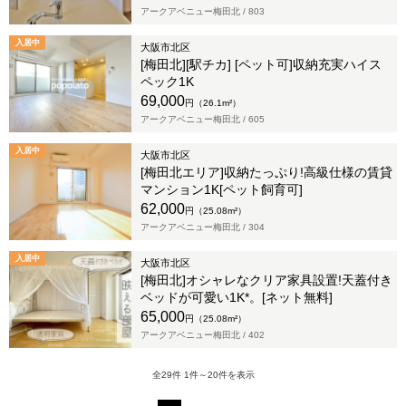
アークアベニュー梅田北 /
803
入居中
大阪市北区
[梅田北][駅チカ] [ペット可]収納充実ハイス
ペック1K
69,000
円（26.1m²）
アークアベニュー梅田北 /
605
入居中
大阪市北区
[梅田北エリア]収納たっぷり!高級仕様の賃貸
マンション1K[ペット飼育可]
62,000
円（25.08m²）
アークアベニュー梅田北 /
304
入居中
大阪市北区
[梅田北]オシャレなクリア家具設置!天蓋付き
ベッドが可愛い1K*。[ネット無料]
65,000
円（25.08m²）
アークアベニュー梅田北 /
402
全29件 1件～20件を表示