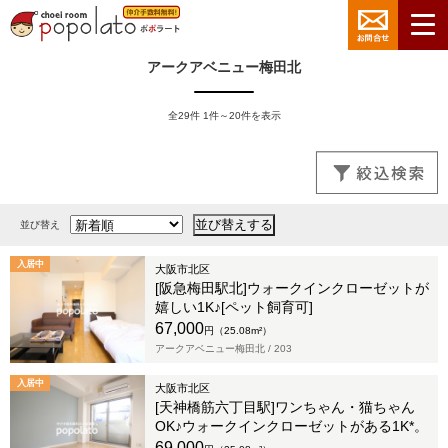
アークアベニュー梅田北
全29件 1件～20件を表示
並び替え
入居中
大阪市北区
[阪急梅田駅北]ウォークインクローゼットが
嬉しい1K♪[ペット飼育可]
67,000
円（25.08m²）
アークアベニュー梅田北 /
203
入居中
大阪市北区
[天神橋筋六丁目駅]ワンちゃん・猫ちゃん
OK♪ウォークインクローゼットがある1K*。
69,000