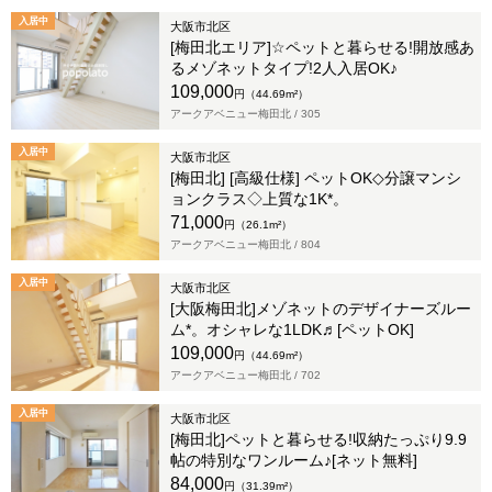
入居中
大阪市北区
[梅田北エリア]☆ペットと暮らせる!開放感あ
るメゾネットタイプ!2人入居OK♪
109,000
円（44.69m²）
アークアベニュー梅田北 /
305
入居中
大阪市北区
[梅田北] [高級仕様] ペットOK◇分譲マンシ
ョンクラス◇上質な1K*。
71,000
円（26.1m²）
アークアベニュー梅田北 /
804
入居中
大阪市北区
[大阪梅田北]メゾネットのデザイナーズルー
ム*。オシャレな1LDK♬[ペットOK]
109,000
円（44.69m²）
アークアベニュー梅田北 /
702
入居中
大阪市北区
[梅田北]ペットと暮らせる!収納たっぷり9.9
帖の特別なワンルーム♪[ネット無料]
84,000
円（31.39m²）