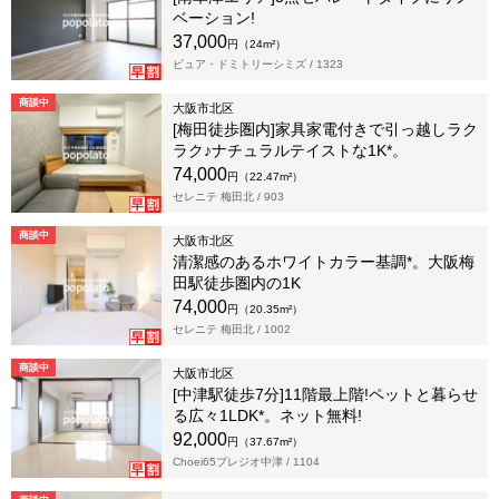
ベーション!
37,000
円（24m²）
ピュア・ドミトリーシミズ /
1323
商談中
大阪市北区
[梅田徒歩圏内]家具家電付きで引っ越しラク
ラク♪ナチュラルテイストな1K*。
74,000
円（22.47m²）
セレニテ 梅田北 /
903
商談中
大阪市北区
清潔感のあるホワイトカラー基調*。大阪梅
田駅徒歩圏内の1K
74,000
円（20.35m²）
セレニテ 梅田北 /
1002
商談中
大阪市北区
[中津駅徒歩7分]11階最上階!ペットと暮らせ
る広々1LDK*。ネット無料!
92,000
円（37.67m²）
Choei65プレジオ中津 /
1104