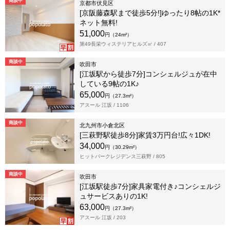
商談中
京都市伏見区
[京阪藤森駅まで徒歩5分!]ゆったり8帖の1K*
ネット無料!
51,000
円（24m²）
第49長栄ウィステリアヒルズ㎡ /
407
商談中
吹田市
[江坂駅から徒歩7分]コンシェルジュが在中
している9帖の1K♪
65,000
円（27.3m²）
アスール 江坂 /
1106
商談中
北九州市小倉北区
[三萩野駅徒歩8分]家賃3万円台!広々1DK!
34,000
円（30.29m²）
ヒットパークレジデンス三萩野 /
805
商談中
吹田市
[江坂駅徒歩7分]家具家電付き♪コンシェルジ
ュサービスありの1K!
63,000
円（27.3m²）
アスール 江坂 /
203