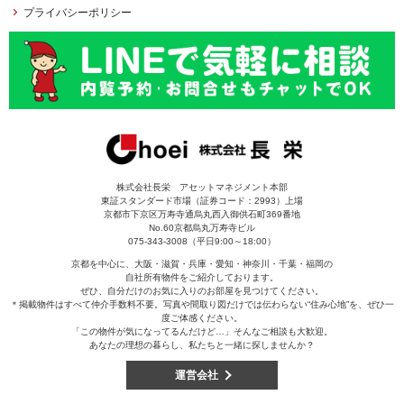
プライバシーポリシー
株式会社長栄 アセットマネジメント本部
東証スタンダード市場（証券コード：2993）上場
京都市下京区万寿寺通烏丸西入御供石町369番地
No.60京都烏丸万寿寺ビル
075-343-3008（平日9:00～18:00）
京都を中心に、大阪・滋賀・兵庫・愛知・神奈川・千葉・福岡の
自社所有物件をご紹介しております。
ぜひ、自分だけのお気に入りのお部屋を見つけてください。
＊掲載物件はすべて仲介手数料不要。写真や間取り図だけでは伝わらない“住み心地”を、ぜひ一
度ご体感ください。
「この物件が気になってるんだけど…」そんなご相談も大歓迎。
あなたの理想の暮らし、私たちと一緒に探しませんか？
運営会社