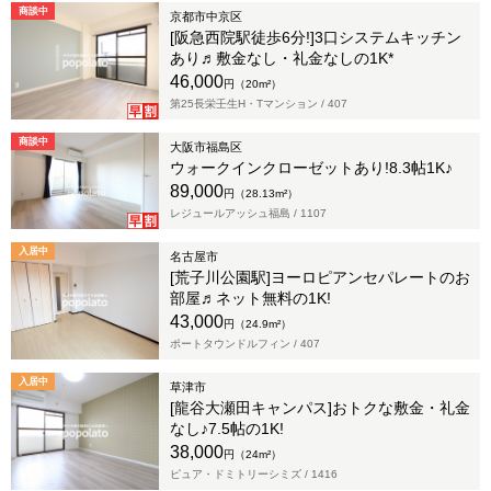
商談中
京都市中京区
[阪急西院駅徒歩6分!]3口システムキッチン
あり♬敷金なし・礼金なしの1K*
46,000
円（20m²）
第25長栄壬生H・Tマンション /
407
商談中
大阪市福島区
ウォークインクローゼットあり!8.3帖1K♪
89,000
円（28.13m²）
レジュールアッシュ福島 /
1107
入居中
名古屋市
[荒子川公園駅]ヨーロピアンセパレートのお
部屋♬ネット無料の1K!
43,000
円（24.9m²）
ポートタウンドルフィン /
407
入居中
草津市
[龍谷大瀬田キャンパス]おトクな敷金・礼金
なし♪7.5帖の1K!
38,000
円（24m²）
ピュア・ドミトリーシミズ /
1416