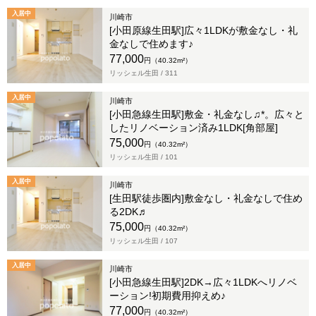
入居中
川崎市
[小田原線生田駅]広々1LDKが敷金なし・礼
金なしで住めます♪
77,000
円（40.32m²）
リッシェル生田 /
311
入居中
川崎市
[小田急線生田駅]敷金・礼金なし♫*。広々と
したリノベーション済み1LDK[角部屋]
75,000
円（40.32m²）
リッシェル生田 /
101
入居中
川崎市
[生田駅徒歩圏内]敷金なし・礼金なしで住め
る2DK♬
75,000
円（40.32m²）
リッシェル生田 /
107
入居中
川崎市
[小田急線生田駅]2DK→広々1LDKへリノベ
ーション!初期費用抑えめ♪
77,000
円（40.32m²）