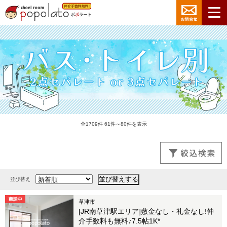
全1709件 61件～80件を表示
並び替え
商談中
草津市
[JR南草津駅エリア]敷金なし・礼金なし!仲
介手数料も無料♪7.5帖1K*