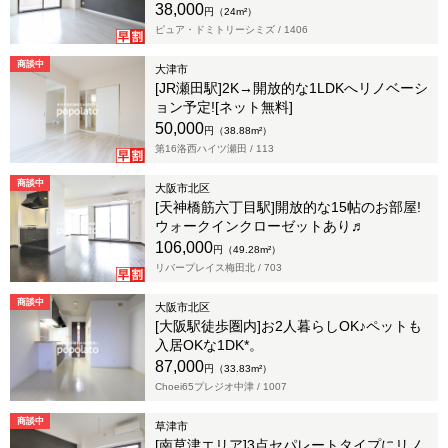
38,000
円（24m²）
ピュア・ドミトリーシミズ /
1406
商談中
大津市
[JR瀬田駅]2K→開放的な1LDKへリノベーシ
ョン予定![ネット無料]
50,000
円（38.88m²）
第16洛西ハイツ瀬田 /
113
商談中
大阪市北区
[天神橋筋六丁目駅]開放的な15帖のお部屋!
ウォークインクローゼットあり♬
106,000
円（49.28m²）
リバープレイス梅田北 /
703
商談中
大阪市北区
[大阪駅徒歩圏内]お2人暮らしOK♪ペットも
入居OKな1DK*。
87,000
円（33.83m²）
Choei65プレジオ中津 /
1007
商談中
草津市
[南草津エリア]3点セパレートタイプにリノ