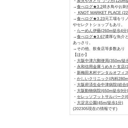
・
炭火やきとり ソワカ(120m
→
食べログ★3.2
焼き鳥やお刺
・
KNOT MARKET PLACE (
→
食べログ★3.23
元工場をリ
やセレクトショップもあり。
・
らーめん伊藝(260m徒歩4分
→
食べログ★3.67
濃厚な魚介
あっさり。
→その他、飲食店等多数あり
【ほか】
・
大阪中津六郵便局(350m/徒歩
・
永和信用金庫うめきた支店(24
・
新梅田木村デンタルオフィス(
・
かしいクリニック(内科280m
・
大阪府済生会中津病院(総合病院
・
大阪動物病院(650m徒歩9分
・
セレッソフットサルパーク(65
・
大淀北公園(45m/徒歩1分)
(202305現在の情報です)