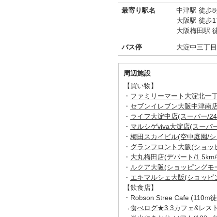
最寄り駅名
中津駅 徒歩8
大阪駅 徒歩1
大阪梅田駅 徒
バス停
大淀中三丁目
周辺施設
【買い物】
・
ファミリーマート大淀北一丁目店
・
セブンイレブン大阪中津南店(5
・
ライフ大淀中店(スーパー/24
・
マルシゲviva大淀店(スーパー/
・
梅田スカイビル(空中庭園/ショ
・
グランフロント大阪(ショッピン
・
大丸梅田店(デパート/1.5km/
・
ルクア大阪(ショッピングモール/
・
エキマルシェ大阪(ショッピング
【飲食店】
・Robson Stree Cafe (110
→
食べログ★3.3
カフェ&レス