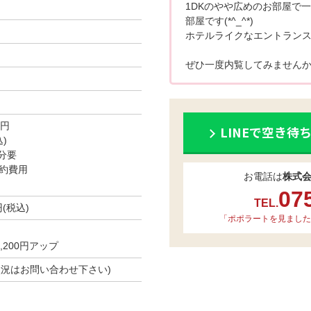
1DKのやや広めのお部屋で
部屋です(*^_^*)
ホテルライクなエントラン
ぜひ一度内覧してみませんか
0円
LINEで空き待
)
分要
約費用
お電話は
株式
07
TEL.
円(税込)
「ポポラートを見ました
200円アップ
空き状況はお問い合わせ下さい)