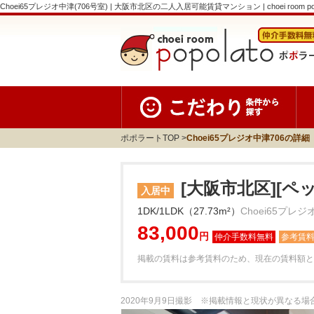
Choei65プレジオ中津(706号室) | 大阪市北区の二人入居可能賃貸マンション | choei room po
ポポラートTOP
Choei65プレジオ中津706の詳細
[大阪市北区][ペ
入居中
1DK/1LDK（27.73m²）
Choei65プレジ
83,000
円
参考賃
掲載の賃料は参考賃料のため、現在の賃料額と
2020年9月9日撮影 ※掲載情報と現状が異なる