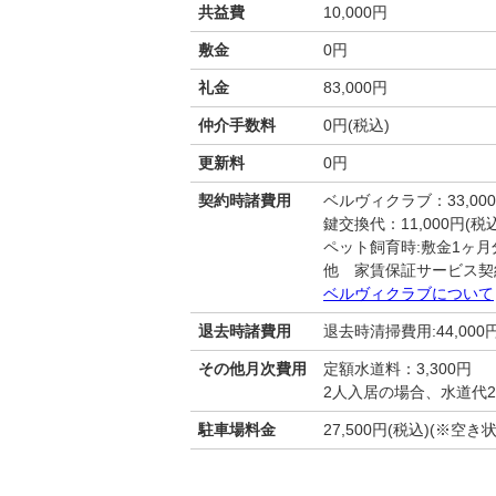
共益費
10,000円
敷金
0円
礼金
83,000円
仲介手数料
0円(税込)
更新料
0円
契約時諸費用
ベルヴィクラブ：33,00
鍵交換代：11,000円(税込
ペット飼育時:敷金1ヶ月
他 家賃保証サービス契
ベルヴィクラブについて
退去時諸費用
退去時清掃費用:44,000
その他月次費用
定額水道料：3,300円
2人入居の場合、水道代2,
駐車場料金
27,500円(税込)(※