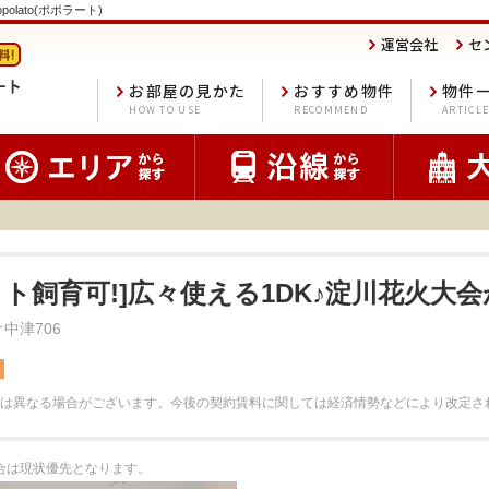
polato(ポポラート)
運営会社
セ
お部屋の見かた
おすすめ物件
物件
HOW TO USE
RECOMMEND
ARTICL
ット飼育可!]広々使える1DK♪淀川花火大会
オ中津706
料
は異なる場合がございます。
今後の契約賃料に関しては経済情勢などにより改定さ
場合は現状優先となります。