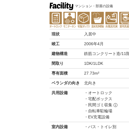
マンション・部屋の設備
現状
入居中
竣工
2006年4月
建物構造
鉄筋コンクリート造/11
間取り
1DK/1LDK
専有面積
27.73m²
ベランダの向き
北向き
共用設備
オートロック
宅配ボックス
民間ゴミ収集
ⓘ
自転車駐輪場
EV充電設備
室内設備
バス・トイレ別