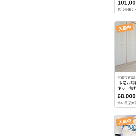
101,00
第45長栄シャ
京都市右京
[阪急西院
ネット無料
68,000
第43長栄大晋