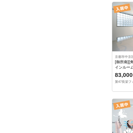
京都市中京
[御所南]
インルーム
83,000
第47長栄フォ