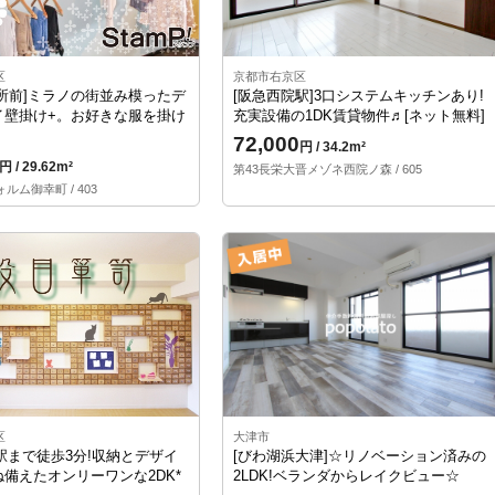
区
京都市右京区
所前]ミラノの街並み模ったデ
[阪急西院駅]3口システムキッチンあり!
イ壁掛け+。お好きな服を掛け
充実設備の1DK賃貸物件♬[ネット無料]
72,000
円 / 34.2m²
円 / 29.62m²
第43長栄大晋メゾネ西院ノ森 / 605
ルム御幸町 / 403
区
大津市
駅まで徒歩3分!収納とデザイ
[びわ湖浜大津]☆リノベーション済みの
備えたオンリーワンな2DK*
2LDK!ベランダからレイクビュー☆