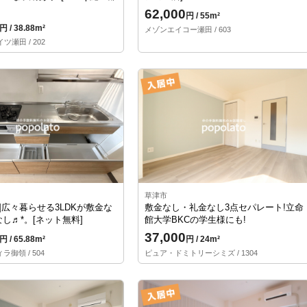
62,000
円 / 55m²
円 / 38.88m²
メゾンエイコー瀬田 / 603
ツ瀬田 / 202
草津市
駅]広々暮らせる3LDKが敷金な
敷金なし・礼金なし3点セパレート!立命
し♬*。[ネット無料]
館大学BKCの学生様にも!
37,000
円 / 65.88m²
円 / 24m²
御領 / 504
ピュア・ドミトリーシミズ / 1304