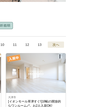
10
11
12
13
次へ
大津市
[イオンモール草津すぐ!]18帖の開放的
なワンルーム♪*。お2人入居OK!