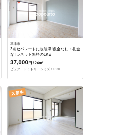
草津市
3点セパレートに改装済!敷金なし・礼金
なし♪ネット無料の1K♬
37,000
円 / 24m²
ピュア・ドミトリーシミズ / 1330