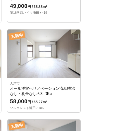
49,000
円 / 38.88m²
第16洛西ハイツ瀬田 / 419
大津市
オール洋室へリノベーション済み!敷金
なし・礼金なしの3LDK♬
58,000
円 / 65.27m²
ソルクレスト瀬田 / 106