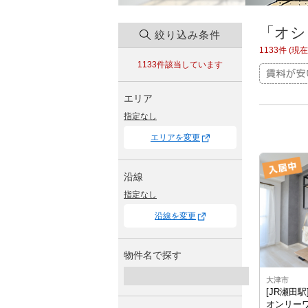
「オシ
絞り込み条件
1133件 (
1133件
該当しています
エリア
指定なし
エリアを変更
沿線
指定なし
沿線を変更
物件名で探す
大津市
[JR瀬田
オンリーワ