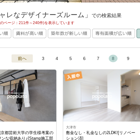
ャレなデザイナーズルーム」
での検索結果
現在のページ：211件～240件)を表示しています
前へ
3
4
5
6
7
8
9
大津市
駅]京都芸術大学の学生様考案の
敷金なし・礼金なしの2LDK![リノベー
ンな収納あり♪[Stamp施工部
ション済]