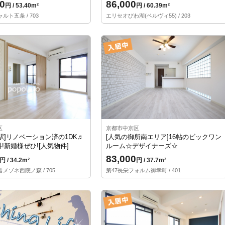
0
86,000
円 / 53.40m²
円 / 60.39m²
ルト五条 / 703
エリセオびわ湖(ベルヴィ55) / 203
区
京都市中京区
駅]リノベーション済の1DK♬
[人気の御所南エリア]16帖のビックワン
!新婚様ぜひ![人気物件]
ルーム☆デザイナーズ☆
83,000
円 / 34.2m²
円 / 37.7m²
メゾネ西院ノ森 / 705
第47長栄フォルム御幸町 / 401