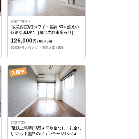
京都市右京区
[阪急西院駅]ホワイト基調!80㎡超えの
特別な3LDK*。[敷地内駐車場有り]
126,000
円 / 80.45m²
第43長栄大晋メゾネ西院ノ森 / 805
京都市南区
[近鉄上鳥羽口駅]▲▽敷金なし・礼金な
し!ネット無料のヴィンテージ1K▽▲