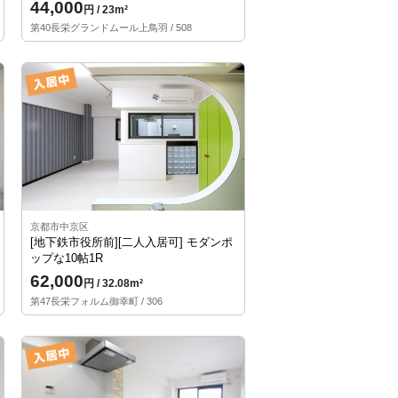
44,000
円 / 23m²
第40長栄グランドムール上鳥羽 / 508
京都市中京区
[地下鉄市役所前][二人入居可] モダンポ
ップな10帖1R
62,000
円 / 32.08m²
第47長栄フォルム御幸町 / 306