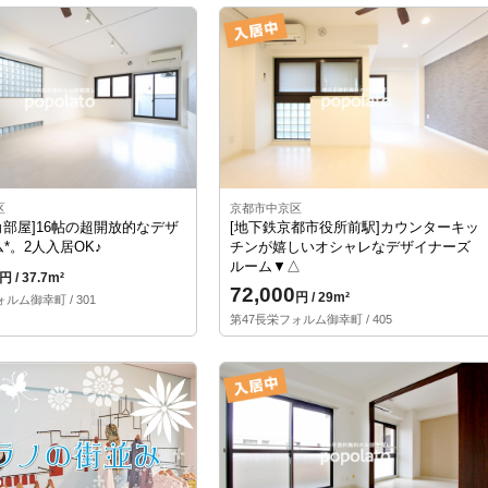
区
京都市中京区
[角部屋]16帖の超開放的なデザ
[地下鉄京都市役所前駅]カウンターキッ
*。2人入居OK♪
チンが嬉しいオシャレなデザイナーズ
ルーム▼△
円 / 37.7m²
72,000
円 / 29m²
ルム御幸町 / 301
第47長栄フォルム御幸町 / 405