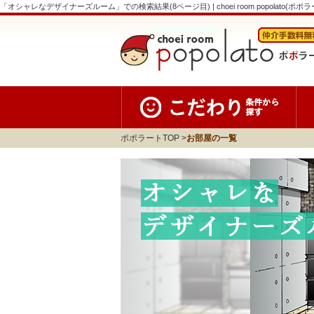
「オシャレなデザイナーズルーム」での検索結果(8ページ目) | choei room popolato(ポポラ
ポポラートTOP
お部屋の一覧