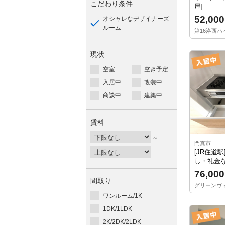
こだわり条件
屋]
52,000
オシャレなデザイナーズ
ルーム
第16洛西ハイ
現状
空室
空き予定
入居中
改装中
商談中
建築中
賃料
～
門真市
[JR住道
し・礼金な
76,000
間取り
グリーンヴィラ
ワンルーム/1K
1DK/1LDK
2K/2DK/2LDK