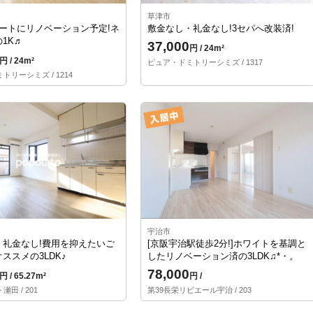
草津市
レートにリノベーション予定!ネ
敷金なし・礼金なし!3セパへ改装済!
1K♬
37,000
円 / 24m²
円 / 24m²
ピュア・ドミトリーシミズ / 1317
リーシミズ / 1214
宇治市
・礼金なし!費用を抑えたいご
[京阪宇治駅徒歩2分!]ホワイトを基調と
ススメの3LDK♪
したリノベーション済の3LDK♫*・。
78,000
円 / 65.27m²
円 /
田 / 201
第39長栄リビエール宇治 / 203