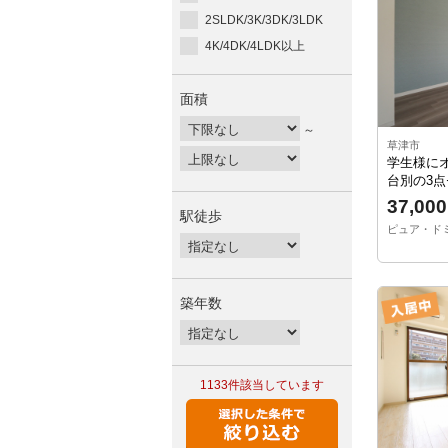
2SLDK/3K/3DK/3LDK
4K/4DK/4LDK以上
面積
～
草津市
学生様に
台別の3点
37,000
駅徒歩
ピュア・ドミト
築年数
1133件
該当しています