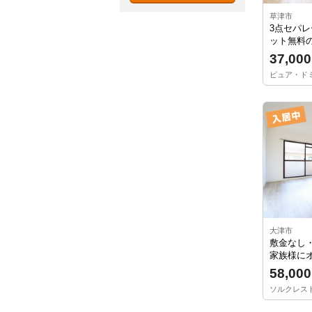
草津市
3点セパ
ット無料の
37,000
ピュア・ドミト
大津市
敷金なし
家族様にオ
58,000
ソルクレスト瀬