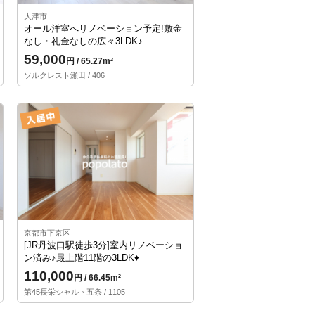
大津市
オール洋室へリノベーション予定!敷金
なし・礼金なしの広々3LDK♪
59,000
円 / 65.27m²
ソルクレスト瀬田 / 406
京都市下京区
[JR丹波口駅徒歩3分]室内リノベーショ
ン済み♪最上階11階の3LDK♦
110,000
円 / 66.45m²
第45長栄シャルト五条 / 1105