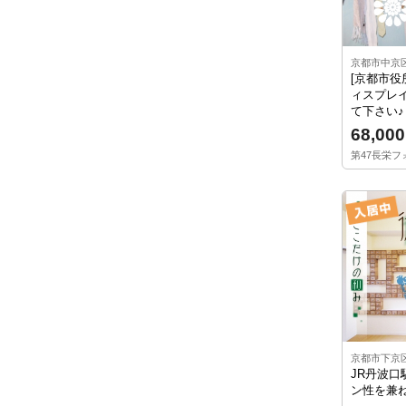
京都市中京
[京都市役
ィスプレ
て下さい♪
68,000
第47長栄フォ
京都市下京
JR丹波口
ン性を兼ね