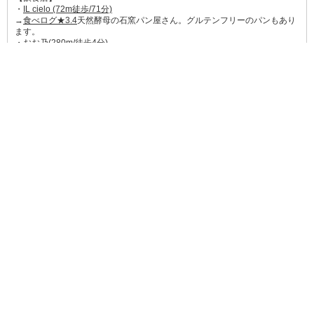
・
IL cielo (72m徒歩/71分)
→
食べログ★3.4
天然酵母の石窯パン屋さん。グルテンフリーのパンもあり
ます。
・
おお乃(280m/徒歩4分)
→
食べログ★3.5
季節の天ぷら。ランチは予約必須の人気店。
・
ドトール珈琲農園ニトリ伏見店(1.4km/徒歩18分)
→
食べログ★3.23
カフェ&デザートだけでなく、パスタなどの食事もできま
す。
【ほか】
・
京都向島郵便局(450m/徒歩6分)
・
京都銀行向島支店(1.2km/徒歩15分)
・
むかいじま病院(800m/徒歩10分)
・
ビデオ1観月橋店(レンタルDVD/900m/徒歩12分)
・
宇治川公園(750m/徒歩9分)
・
寺田屋(観光地/1.7km/徒歩21分)
・
種智院大学(1.3km/徒歩16分)
・
京都文教大学/短期大学(2.1km/徒歩27分)
(202305現在の情報です)
周辺大学
種智院大学
京都文教大学
その他