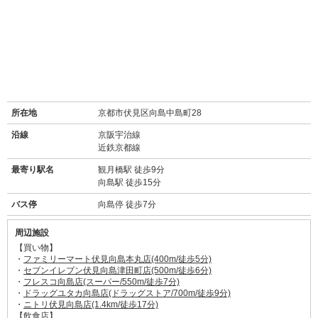
所在地
京都市伏見区向島中島町28
沿線
京阪宇治線
近鉄京都線
最寄り駅名
観月橋駅 徒歩9分
向島駅 徒歩15分
バス停
向島停 徒歩7分
周辺施設
【買い物】
・
ファミリーマート伏見向島本丸店(400m/徒歩5分)
・
セブンイレブン伏見向島津田町店(500m/徒歩6分)
・
フレスコ向島店(スーパー/550m/徒歩7分)
・
ドラッグユタカ向島店(ドラッグストア/700m/徒歩9分)
・
ニトリ伏見向島店(1.4km/徒歩17分)
【飲食店】