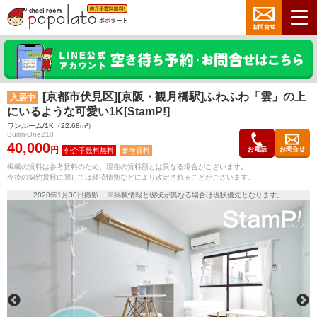
[京都市伏見区][京阪・観月橋駅]ふわふわ「雲」の上
入居中
にいるような可愛い1K[StamP!]
ワンルーム/1K（22.68m²）
Builm-One210
40,000
円
お電話
お問合せ
参考賃料
掲載の賃料は参考賃料のため、現在の賃料額とは異なる場合がございます。
今後の契約賃料に関しては経済情勢などにより改定されることがございます。
2020年1月30日撮影 ※掲載情報と現状が異なる場合は現状優先となります。