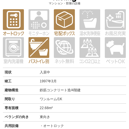
マンション・部屋の設備
現状
入居中
竣工
1997年3月
建物構造
鉄筋コンクリート造/4階建
間取り
ワンルーム/1K
専有面積
22.68m²
ベランダの向き
東向き
共用設備
オートロック