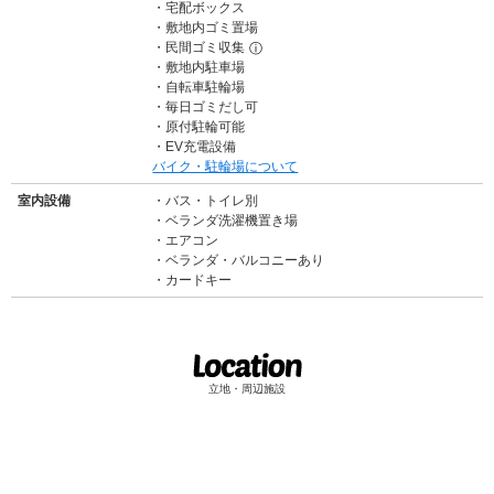
宅配ボックス
敷地内ゴミ置場
民間ゴミ収集
ⓘ
敷地内駐車場
自転車駐輪場
毎日ゴミだし可
原付駐輪可能
EV充電設備
バイク・駐輪場について
室内設備
バス・トイレ別
ベランダ洗濯機置き場
エアコン
ベランダ・バルコニーあり
カードキー
立地・周辺施設