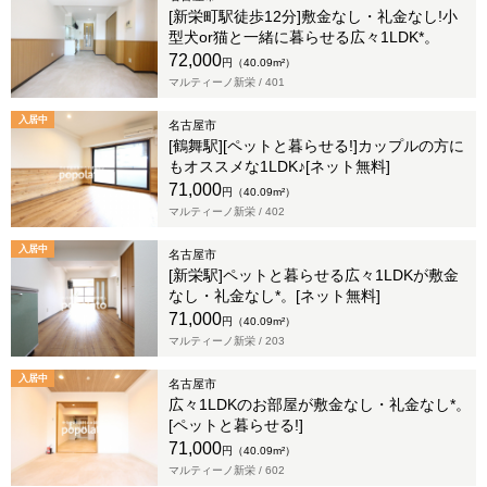
[新栄町駅徒歩12分]敷金なし・礼金なし!小
型犬or猫と一緒に暮らせる広々1LDK*。
72,000
円（40.09m²）
マルティーノ新栄 /
401
入居中
名古屋市
[鶴舞駅][ペットと暮らせる!]カップルの方に
もオススメな1LDK♪[ネット無料]
71,000
円（40.09m²）
マルティーノ新栄 /
402
入居中
名古屋市
[新栄駅]ペットと暮らせる広々1LDKが敷金
なし・礼金なし*。[ネット無料]
71,000
円（40.09m²）
マルティーノ新栄 /
203
入居中
名古屋市
広々1LDKのお部屋が敷金なし・礼金なし*。
[ペットと暮らせる!]
71,000
円（40.09m²）
マルティーノ新栄 /
602