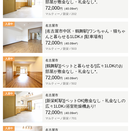
部屋が敷金なし・礼金なし*。
72,000
円（40.09m²）
マルティーノ新栄 /
202
入居中
名古屋市
[名古屋市中区・鶴舞駅]ワンちゃん・猫ちゃ
んと暮らせる1LDK♬[駐車場有]
72,000
円（40.09m²）
マルティーノ新栄 /
503
入居中
名古屋市
[鶴舞駅][ペットと暮らせる!]広々1LDKのお
部屋が敷金なし・礼金なし*。
72,000
円（40.09m²）
マルティーノ新栄 /
502
入居中
名古屋市
[新栄町駅][ペットOK]敷金なし・礼金なしの
広々1LDK♪浴室乾燥機あり!
72,000
円（40.09m²）
マルティーノ新栄 /
701
入居中
名古屋市