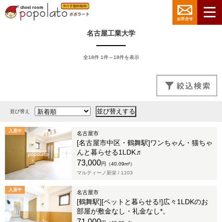
名古屋工業大学
全18件 1件～18件を表示
並び替え
入居中
名古屋市
[名古屋市中区・鶴舞駅]ワンちゃん・猫ちゃ
んと暮らせる1LDK♬
73,000
円（40.09m²）
マルティーノ新栄 /
1103
入居中
名古屋市
[鶴舞駅][ペットと暮らせる!]広々1LDKのお
部屋が敷金なし・礼金なし*。
71,000