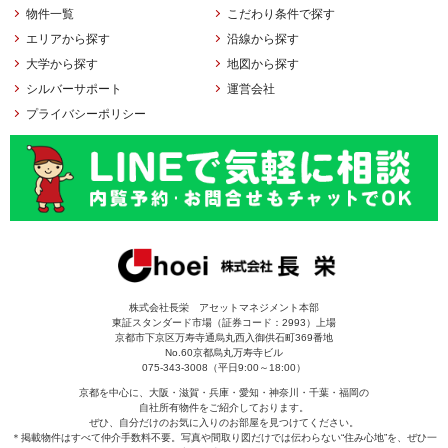
物件一覧
こだわり条件で探す
エリアから探す
沿線から探す
大学から探す
地図から探す
シルバーサポート
運営会社
プライバシーポリシー
株式会社長栄 アセットマネジメント本部
東証スタンダード市場（証券コード：2993）上場
京都市下京区万寿寺通烏丸西入御供石町369番地
No.60京都烏丸万寿寺ビル
075-343-3008（平日9:00～18:00）
京都を中心に、大阪・滋賀・兵庫・愛知・神奈川・千葉・福岡の
自社所有物件をご紹介しております。
ぜひ、自分だけのお気に入りのお部屋を見つけてください。
＊掲載物件はすべて仲介手数料不要。写真や間取り図だけでは伝わらない“住み心地”を、ぜひ一