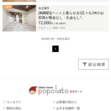
入居中
名古屋市
[鶴舞駅][ペットと暮らせる!]広々1LDKのお
部屋が敷金なし・礼金なし*。
72,000
円（40.09m²）
マルティーノ新栄 /
902
全18件 1件～18件を表示
1
コンセプト
お部屋の見かた
契約の流れ
おすすめ物件一覧