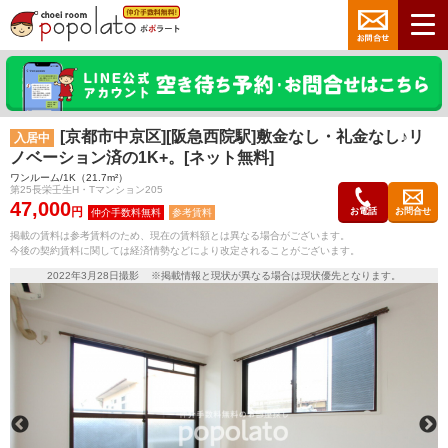
[京都市中京区][阪急西院駅]敷金なし・礼金なし♪リ
入居中
ノベーション済の1K+。[ネット無料]
ワンルーム/1K（21.7m²）
第25長栄壬生H・Tマンション205
47,000
円
お電話
お問合せ
参考賃料
掲載の賃料は参考賃料のため、現在の賃料額とは異なる場合がございます。
今後の契約賃料に関しては経済情勢などにより改定されることがございます。
2022年3月28日撮影 ※掲載情報と現状が異なる場合は現状優先となります。