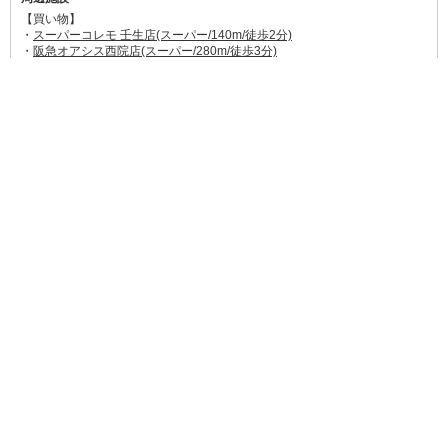
【買い物】
・
スーパーコレモ 壬生店(スーパー/140m/徒歩2分)
・
阪急オアシス西院店(スーパー/280m/徒歩3分)
・
ファミリーマート四条御前店(350m/徒歩5分)
・
キリン堂三条御前店(ドラッグストア/500m/徒歩7分)
・
ダイソー三条御前店(100円ショップ/550m/徒歩8分)
・
ジョーシン京都1ばん館(家電量販店/750m/徒歩11分)
・
BiVi二条(映画館・ショッピングモール/1.2km/徒歩18分)
【飲食店】
・
SHUKA/種菓(87m/徒歩1分)
→→
食べログ★3.51
種や豆を使った創作菓子屋さん。ジェラートが人気。
これぞ現代の縁起菓子。
・
喫茶 Sirara(160m/徒歩2分)
→→
食べログ★3.11
京都らしい古民家喫茶。マスターのこだわり珈琲はも
ちろんナポリタンやオムライスも人気。
・
京のおばんざい わらじ亭(170m/徒歩2分)
→→
食べログ★3.3
旬の和食が食べたいならココ。常連さんの多い人気のお
店なので電話予約必須かも。
・
酒場食堂 芽芽(170m/徒歩2分)
→→
食べログ★3.11
オシャレで隠れ家的なお店。多種多様の創作料理が楽
しめます。オリジナリティーの高いノンアルメニューも豊富。
・
大衆肉バル 7+3 JYU(ジュウ)(220m/徒歩3分)
→→
食べログ★3.23
肉マニア店主が厳選した黒毛和牛が楽しめる肉バル。
時間無制限の飲み放題あり。ガッツリお肉が食べたい日はココ!
他にも徒歩圏内に飲食店多数あります。