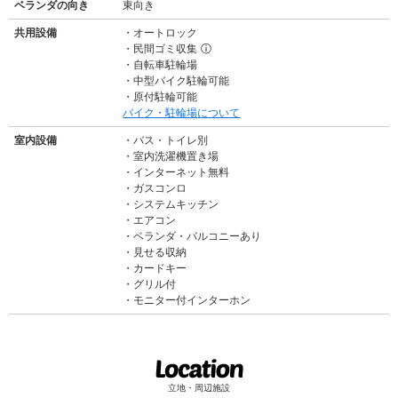
ベランダの向き
東向き
共用設備
オートロック
民間ゴミ収集
ⓘ
自転車駐輪場
中型バイク駐輪可能
原付駐輪可能
バイク・駐輪場について
室内設備
バス・トイレ別
室内洗濯機置き場
インターネット無料
ガスコンロ
システムキッチン
エアコン
ベランダ・バルコニーあり
見せる収納
カードキー
グリル付
モニター付インターホン
立地・周辺施設