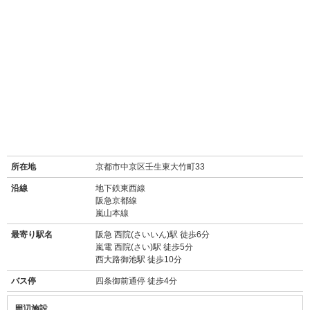
所在地
京都市中京区壬生東大竹町33
沿線
地下鉄東西線
阪急京都線
嵐山本線
最寄り駅名
阪急 西院(さいいん)駅 徒歩6分
嵐電 西院(さい)駅 徒歩5分
西大路御池駅 徒歩10分
バス停
四条御前通停 徒歩4分
周辺施設