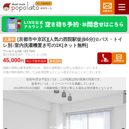
[京都市中京区][人気の西院駅徒歩6分]☆バス・トイ
入居中
レ別♪室内洗濯機置き可の1K[ネット無料]
ワンルーム/1K（21.7m²）
第25長栄壬生H・Tマンション206
45,000
円
お電話
お問合せ
参考賃料
掲載の賃料は参考賃料のため、現在の賃料額とは異なる場合がございます。
今後の契約賃料に関しては経済情勢などにより改定されることがございます。
改装中(空き予定)につき、この写真は別の部屋の写真です。
改装中につき、イメージパースを掲載しています。
2019年6月24日撮影 ※掲載情報と現状が異なる場合は現状優先となります。