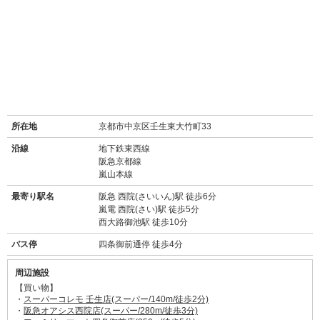
所在地
京都市中京区壬生東大竹町33
沿線
地下鉄東西線
阪急京都線
嵐山本線
最寄り駅名
阪急 西院(さいいん)駅 徒歩6分
嵐電 西院(さい)駅 徒歩5分
西大路御池駅 徒歩10分
バス停
四条御前通停 徒歩4分
周辺施設
【買い物】
・
スーパーコレモ 壬生店(スーパー/140m/徒歩2分)
・
阪急オアシス西院店(スーパー/280m/徒歩3分)