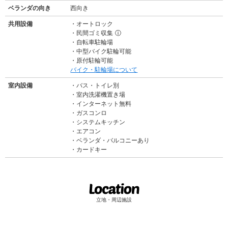
ベランダの向き
西向き
共用設備
オートロック
民間ゴミ収集
ⓘ
自転車駐輪場
中型バイク駐輪可能
原付駐輪可能
バイク・駐輪場について
室内設備
バス・トイレ別
室内洗濯機置き場
インターネット無料
ガスコンロ
システムキッチン
エアコン
ベランダ・バルコニーあり
カードキー
立地・周辺施設