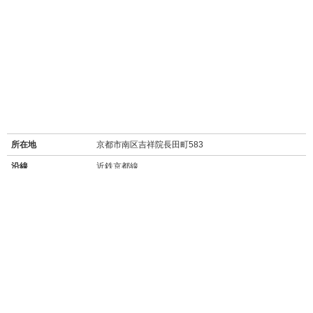
所在地
京都市南区吉祥院長田町583
沿線
近鉄京都線
最寄り駅名
上鳥羽口駅 徒歩20分
バス停
吉祥院蒔絵町停 徒歩3分
周辺施設
【買い物】
・ローソン吉祥院長田店(130m/徒歩2分)
・セブンイレブン塔南高校前店(280m/徒歩4分)
・コーナンPRO吉祥院店(180m/徒歩3分)
・ディスカウントドラッグコスモス祥栄店(ドラッグストア/300m/徒歩4分)