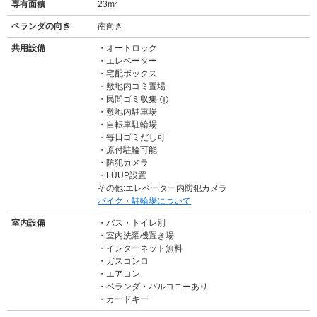
専有面積
23m²
ベランダの向き
南向き
共用設備
オートロック
エレベーター
宅配ボックス
敷地内ゴミ置場
民間ゴミ収集
ⓘ
敷地内駐車場
自転車駐輪場
毎日ゴミだし可
原付駐輪可能
防犯カメラ
LUUP設置
その他:エレベーター内防犯カメラ
バイク・駐輪場について
室内設備
バス・トイレ別
室内洗濯機置き場
インターネット無料
ガスコンロ
エアコン
ベランダ・バルコニーあり
カードキー