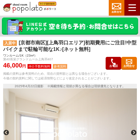
[京都市南区][上鳥羽口エリア]初期費用にご注目!中型
入居中
バイクまで駐輪可能な1K♪[ネット無料]
ワンルーム/1K（23m²）
第40長栄グランドムール上鳥羽407
46,000
円
お電話
お問合せ
参考賃料
掲載の賃料は参考賃料のため、現在の賃料額とは異なる場合がございます。
今後の契約賃料に関しては経済情勢などにより改定されることがございます。
2025年4月22日撮影 ※掲載情報と現状が異なる場合は現状優先となります。