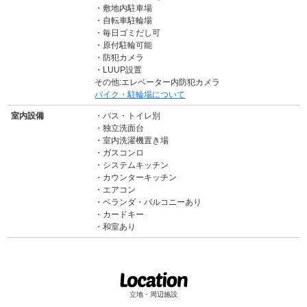
敷地内駐車場
自転車駐輪場
毎日ゴミだし可
原付駐輪可能
防犯カメラ
LUUP設置
その他:エレベーター内防犯カメラ
バイク・駐輪場について
室内設備
バス・トイレ別
独立洗面台
室内洗濯機置き場
ガスコンロ
システムキッチン
カウンターキッチン
エアコン
ベランダ・バルコニーあり
カードキー
和室あり
立地・周辺施設