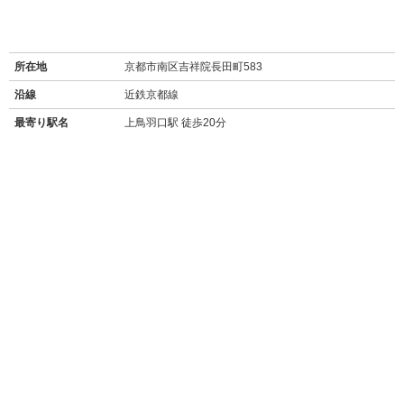
所在地
京都市南区吉祥院長田町583
沿線
近鉄京都線
最寄り駅名
上鳥羽口駅 徒歩20分
バス停
吉祥院蒔絵町停 徒歩3分
周辺施設
【買い物】
・ローソン吉祥院長田店(130m/徒歩2分)
・セブンイレブン塔南高校前店(280m/徒歩4分)
・コーナンPRO吉祥院店(180m/徒歩3分)
・ディスカウントドラッグコスモス祥栄店(ドラッグストア/300m/徒歩4分)
・しまむら洛南店(650m/徒歩8分)
・セリア京都洛南店(100円ショップ/800m/徒歩10分)
・マツモト洛南店(スーパー/23時まで営業/800m/徒歩11分)
・ドン・キホーテ京都南インター店(1.2km/徒歩15分)
・ニトリ京都南インター店(1.5km/徒歩18分)
・イオンモール京都桂川(2.8km/自転車約18分/車約7分)
【飲食店】
・なか卯久世橋店(280m/徒歩4分)