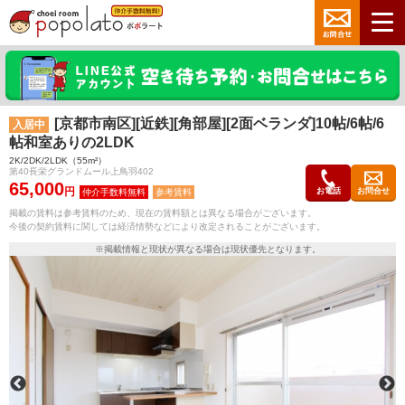
[京都市南区][近鉄][角部屋][2面ベランダ]10帖/6帖/6
入居中
帖和室ありの2LDK
2K/2DK/2LDK（55m²）
第40長栄グランドムール上鳥羽402
65,000
円
お電話
お問合せ
参考賃料
掲載の賃料は参考賃料のため、現在の賃料額とは異なる場合がございます。
今後の契約賃料に関しては経済情勢などにより改定されることがございます。
※掲載情報と現状が異なる場合は現状優先となります。