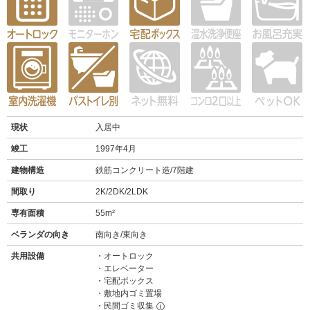
現状
入居中
竣工
1997年4月
建物構造
鉄筋コンクリート造/7階建
間取り
2K/2DK/2LDK
専有面積
55m²
ベランダの向き
南向き/東向き
共用設備
オートロック
エレベーター
宅配ボックス
敷地内ゴミ置場
民間ゴミ収集
ⓘ