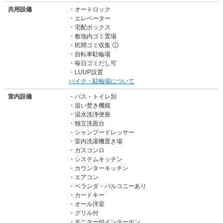
共用設備
オートロック
エレベーター
宅配ボックス
敷地内ゴミ置場
民間ゴミ収集
ⓘ
自転車駐輪場
毎日ゴミだし可
LUUP設置
バイク・駐輪場について
室内設備
バス・トイレ別
追い焚き機能
温水洗浄便座
独立洗面台
シャンプードレッサー
室内洗濯機置き場
ガスコンロ
システムキッチン
カウンターキッチン
エアコン
ベランダ・バルコニーあり
カードキー
オール洋室
グリル付
モニター付インターホン