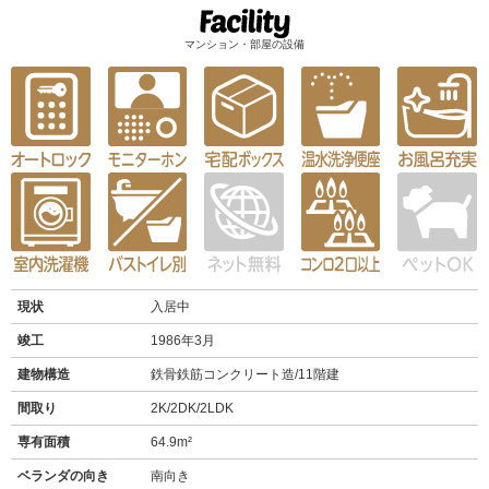
マンション・部屋の設備
現状
入居中
竣工
1986年3月
建物構造
鉄骨鉄筋コンクリート造/11階建
間取り
2K/2DK/2LDK
専有面積
64.9m²
ベランダの向き
南向き