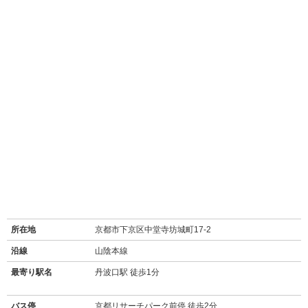
所在地
京都市下京区中堂寺坊城町17-2
沿線
山陰本線
最寄り駅名
丹波口駅 徒歩1分
バス停
京都リサーチパーク前停 徒歩2分