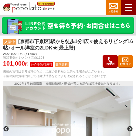
[京都市下京区]駅から徒歩1分!広々使えるリビング16
入居中
帖♪オール洋室の2LDK★[最上階]
2K/2DK/2LDK（64.9m²）
第37長栄クレメント五条1103
101,000
円
お電話
お問合せ
参考賃料
掲載の賃料は参考賃料のため、現在の賃料額とは異なる場合がございます。
今後の契約賃料に関しては経済情勢などにより改定されることがございます。
2022年8月30日撮影 ※掲載情報と現状が異なる場合は現状優先となります。