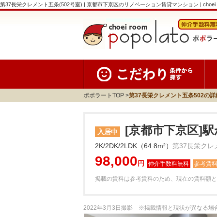
第37長栄クレメント五条(502号室) | 京都市下京区のリノベーション賃貸マンション | choei roo
ポポラートTOP
第37長栄クレメント五条502の詳
[京都市下京区]駅
入居中
2K/2DK/2LDK（64.8m²）
第37長栄クレ
98,000
円
参考賃
掲載の賃料は参考賃料のため、現在の賃料額と
2022年3月3日撮影 ※掲載情報と現状が異なる