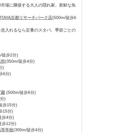
卸市場に隣接する大人の隠れ家。新鮮な魚
TAYA京都リサーチパーク店
(500m/徒歩6
一息入れるなら定番のスタバ。季節ごとの
m/徒歩2分)
張所
(350m/徒歩4分)
分)
徒歩6分)
育園
(500m/徒歩6分)
9分)
/徒歩15分)
徒歩15分)
/徒歩4分)
/徒歩12分)
高等学校
(300m/徒歩4分)