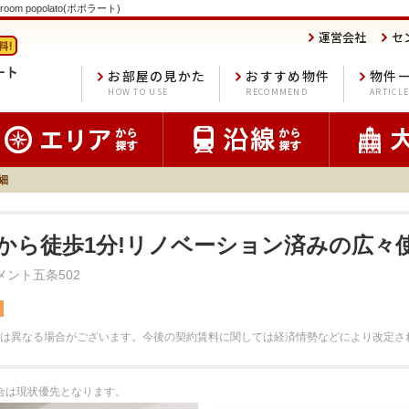
m popolato(ポポラート)
運営会社
セ
お部屋の見かた
おすすめ物件
物件
HOW TO USE
RECOMMEND
ARTICL
細
から徒歩1分!リノベーション済みの広々使
メント五条502
料
は異なる場合がございます。
今後の契約賃料に関しては経済情勢などにより改定さ
場合は現状優先となります。