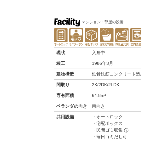
マンション・部屋の設備
現状
入居中
竣工
1986年3月
建物構造
鉄骨鉄筋コンクリート造/
間取り
2K/2DK/2LDK
専有面積
64.8m²
ベランダの向き
南向き
共用設備
オートロック
宅配ボックス
民間ゴミ収集
ⓘ
毎日ゴミだし可