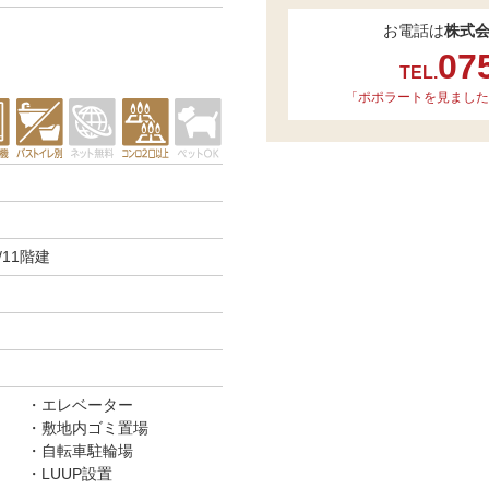
お電話は
株式
07
TEL.
「ポポラートを見ました
11階建
エレベーター
敷地内ゴミ置場
自転車駐輪場
LUUP設置