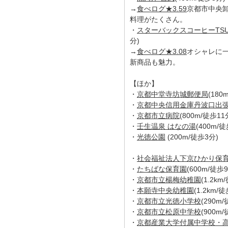
→
食べログ★3.59
京都市中央
料理がたくさん。
・
スターバックスコーヒーTSU
分)
→
食べログ★3.08
オシャレに
新商品も魅力。
【ほか】
・
京都中堂寺坊城郵便局
(180
・
京都中央信用金庫丹波口出
・
京都市立病院
(800m/徒歩11
・
壬生温泉 はなの湯
(400m/
・
光徳公園
(200m/徒歩3分)
・
社会福祉法人下京ひかり保
・
たちばな保育園
(600m/徒歩
・
京都市立楊梅幼稚園
(1.2km
・
本願寺中央幼稚園
(1.2km/
・
京都市立光徳小学校
(290m
・
京都市立松原中学校
(900m
・
京都産業大学付属中学校・