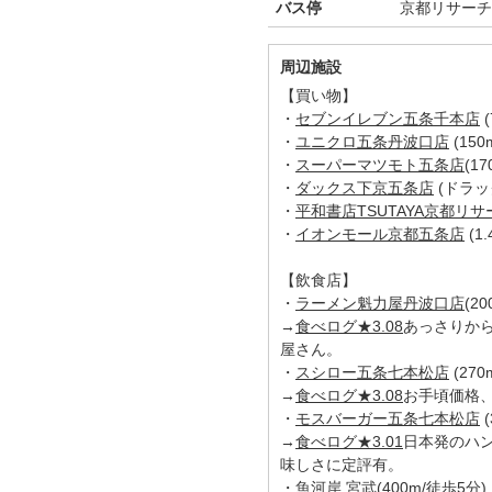
バス停
京都リサーチ
周辺施設
【買い物】
・
セブンイレブン五条千本店
(
・
ユニクロ五条丹波口店
(150
・
スーパーマツモト五条店
(1
・
ダックス下京五条店
(ドラッ
・
平和書店TSUTAYA京都リ
・
イオンモール京都五条店
(1
【飲食店】
・
ラーメン魁力屋丹波口店
(2
→
食べログ★3.08
あっさりか
屋さん。
・
スシロー五条七本松店
(270
→
食べログ★3.08
お手頃価格
・
モスバーガー五条七本松店
(
→
食べログ★3.01
日本発のハ
味しさに定評有。
・
魚河岸 宮武
(400m/徒歩5分)