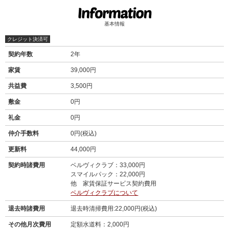
基本情報
クレジット決済可
契約年数
2年
家賃
39,000円
共益費
3,500円
敷金
0円
礼金
0円
仲介手数料
0円(税込)
更新料
44,000円
契約時諸費用
ベルヴィクラブ：33,000円
スマイルパック：22,000円
他 家賃保証サービス契約費用
ベルヴィクラブについて
退去時諸費用
退去時清掃費用:22,000円(税込)
その他月次費用
定額水道料：2,000円