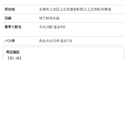
所在地
京都市上京区上立売通室町西入上立売町20番地
沿線
地下鉄烏丸線
最寄り駅名
今出川駅 徒歩4分
バス停
烏丸今出川停 徒歩7分
周辺施設
【買い物】
・
ファミリーマート烏丸寺ノ内店
(400m/徒歩4分)
・
セブンイレブン京都烏丸今出川店
(450m/徒歩5分)
・
フレスコプチ烏丸今出川店
(スーパー/350m/徒歩4分)
・
大国屋今出川店
(スーパー/450m/徒歩5分)
・
ダックス上京堀川今出川店
(600m/徒歩7分)
【飲食店】
・
AMUCA (アミュカ)
(30m/徒歩1分)
→
食べログ★3.17
レンガ調の可愛いおうちカフェ。ホットケーキが人気。
・
和風創作パスタ ひなた
(73m/徒歩1分)
→
食べログ★3.07
パスタはもちろん、デザートやドリンクも豊富。
・
サイゼリア今出川駅前店
(400m/徒歩5分)
→
食べログ★3.01
低価格でご飯もお酒も楽しめるイタリアン。
・
モスバーガー烏丸今出川店
(450m/徒歩6分)
→
食べログ★3.01
日本生まれのハンバーガー専門店。