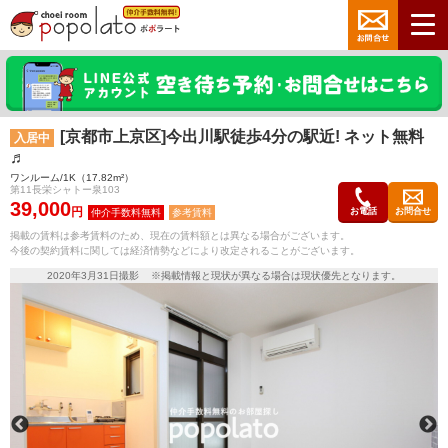
[京都市上京区]今出川駅徒歩4分の駅近! ネット無料
入居中
♬
ワンルーム/1K（17.82m²）
第11長栄シャトー泉103
39,000
円
お電話
お問合せ
参考賃料
掲載の賃料は参考賃料のため、現在の賃料額とは異なる場合がございます。
今後の契約賃料に関しては経済情勢などにより改定されることがございます。
2020年3月31日撮影 ※掲載情報と現状が異なる場合は現状優先となります。