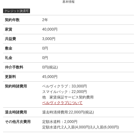
基本情報
クレジット決済可
契約年数
2年
家賃
40,000円
共益費
3,000円
敷金
0円
礼金
0円
仲介手数料
0円(税込)
更新料
45,000円
契約時諸費用
ベルヴィクラブ：33,000円
スマイルパック：22,000円
他 家賃保証サービス契約費用
ベルヴィクラブについて
退去時諸費用
退去時清掃費用:22,000円(税込)
その他月次費用
定額水道料：2,000円
定額水道代:2人入居(4,000円)3人入居(6,000円)