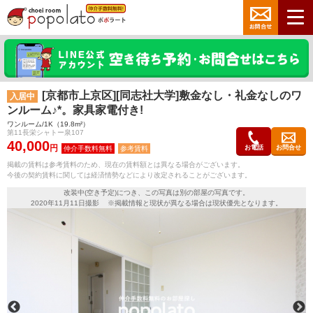
[京都市上京区][同志社大学]敷金なし・礼金なしのワ
入居中
ンルーム♪*。家具家電付き!
ワンルーム/1K（19.8m²）
第11長栄シャトー泉107
40,000
円
お電話
お問合せ
参考賃料
掲載の賃料は参考賃料のため、現在の賃料額とは異なる場合がございます。
今後の契約賃料に関しては経済情勢などにより改定されることがございます。
改装中(空き予定)につき、この写真は別の部屋の写真です。
2020年11月11日撮影 ※掲載情報と現状が異なる場合は現状優先となります。