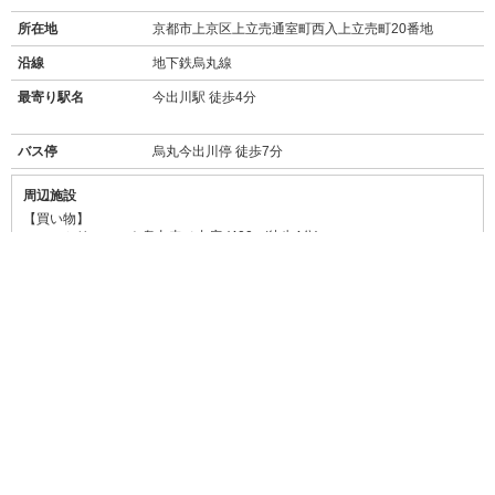
所在地
京都市上京区上立売通室町西入上立売町20番地
沿線
地下鉄烏丸線
最寄り駅名
今出川駅 徒歩4分
バス停
烏丸今出川停 徒歩7分
周辺施設
【買い物】
・
ファミリーマート烏丸寺ノ内店
(400m/徒歩4分)
・
セブンイレブン京都烏丸今出川店
(450m/徒歩5分)
・
フレスコプチ烏丸今出川店
(スーパー/350m/徒歩4分)
・
大国屋今出川店
(スーパー/450m/徒歩5分)
・
ダックス上京堀川今出川店
(600m/徒歩7分)
【飲食店】
・
AMUCA (アミュカ)
(30m/徒歩1分)
→
食べログ★3.17
レンガ調の可愛いおうちカフェ。ホットケーキが人気。
・
和風創作パスタ ひなた
(73m/徒歩1分)
→
食べログ★3.07
パスタはもちろん、デザートやドリンクも豊富。
・
サイゼリア今出川駅前店
(400m/徒歩5分)
→
食べログ★3.01
低価格でご飯もお酒も楽しめるイタリアン。
・
モスバーガー烏丸今出川店
(450m/徒歩6分)
→
食べログ★3.01
日本生まれのハンバーガー専門店。