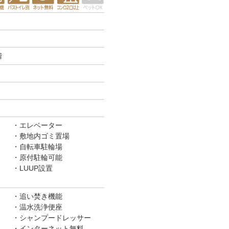
階
エレベーター
敷地内ゴミ置場
自転車駐輪場
原付駐輪可能
LUUP設置
追い焚き機能
温水洗浄便座
シャンプードレッサー
インターネット無料