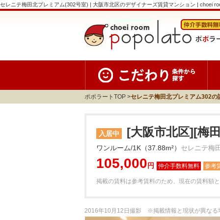
セレニテ梅田北プレミアム(302号室) | 大阪市北区のデザイナーズ賃貸マンション | choei room 
ポポラートTOP
セレニテ梅田北プレミアム302の
[大阪市北区][梅
入居中
ワンルーム/1K（37.88m²）
セレニテ梅田
105,000
円
参考
掲載の賃料は参考賃料のため、現在の賃料額と
2016年10月12日撮影 ※掲載情報と現状が異な