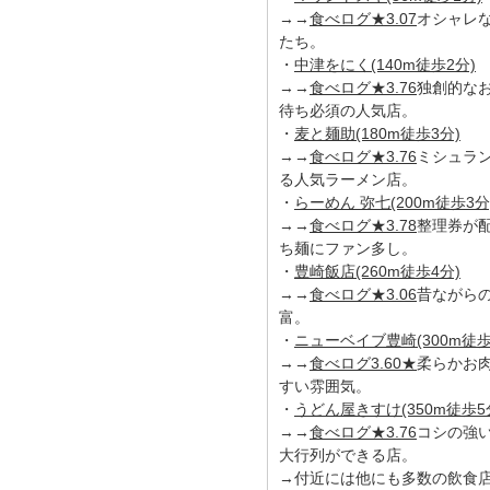
→→
食べログ★3.07
オシャレ
たち。
・
中津をにく(140m徒歩2分)
→→
食べログ★3.76
独創的な
待ち必須の人気店。
・
麦と麺助(180m徒歩3分)
→→
食べログ★3.76
ミシュラ
る人気ラーメン店。
・
らーめん 弥七(200m徒歩3分
→→
食べログ★3.78
整理券が
ち麺にファン多し。
・
豊崎飯店(260m徒歩4分)
→→
食べログ★3.06
昔ながら
富。
・
ニューベイブ豊崎(300m徒歩
→→
食べログ3.60★
柔らかお
すい雰囲気。
・
うどん屋きすけ(350m徒歩5
→→
食べログ★3.76
コシの強
大行列ができる店。
→付近には他にも多数の飲食