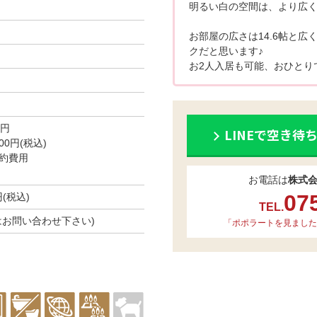
明るい白の空間は、より広く
お部屋の広さは14.6帖と
クだと思います♪
お2人入居も可能、おひとり
0円
LINEで空き待
0円(税込)
約費用
お電話は
株式
07
円(税込)
TEL.
はお問い合わせ下さい)
「ポポラートを見ました