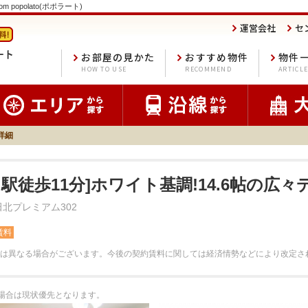
popolato(ポポラート)
運営会社
セ
お部屋の見かた
おすすめ物件
物件
HOW TO USE
RECOMMEND
ARTICL
詳細
田駅徒歩11分]ホワイト基調!14.6帖の広
北プレミアム302
賃料
は異なる場合がございます。
今後の契約賃料に関しては経済情勢などにより改定さ
る場合は現状優先となります。