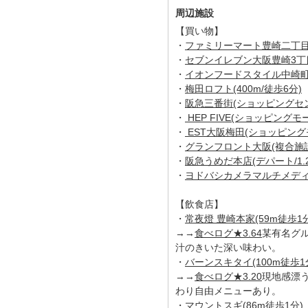
周辺施設
【買い物】
・
ファミリーマート豊崎二丁目店(
・
セブンイレブン大阪豊崎3丁目店
・
イオンフードスタイル中崎町店(
・
梅田ロフト(400m/徒歩6分)
・
阪急三番街(ショッピングセンタ
・
HEP FIVE(ショッピングモー
・
EST大阪梅田(ショッピングモ
・
グランフロント大阪(複合施設/
・
阪急うめだ本店(デパート/1.2
・
ヨドバシカメラマルチメディア梅
【飲食店】
・
常夜燈 豊崎本家(59m徒歩1分
→→
食べログ★3.64
某有名グ
汁のきいた深い味わい。
・
バーンスキタイ(100m徒歩1
→→
食べログ★3.20
現地感漂
わり自由メニューあり。
・
マウントスギ(86m徒歩1分)