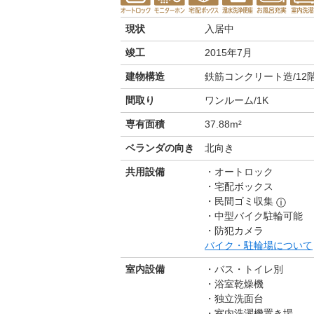
現状
入居中
竣工
2015年7月
建物構造
鉄筋コンクリート造/12
間取り
ワンルーム/1K
専有面積
37.88m²
ベランダの向き
北向き
共用設備
オートロック
宅配ボックス
民間ゴミ収集
ⓘ
中型バイク駐輪可能
防犯カメラ
バイク・駐輪場について
室内設備
バス・トイレ別
浴室乾燥機
独立洗面台
室内洗濯機置き場