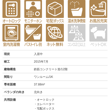
現状
入居中
竣工
2015年7月
建物構造
鉄筋コンクリート造/12階
間取り
ワンルーム/1K
専有面積
37.88m²
ベランダの向き
北向き
共用設備
オートロック
エレベーター
宅配ボックス