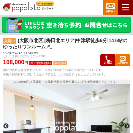
[大阪市北区][梅田北エリア]中津駅徒歩6分!14.6帖の
入居中
ゆったりワンルーム♪*。
ワンルーム/1K（37.88m²）
セレニテ梅田北プレミアム1203
108,000
円
お電話
お問合せ
参考賃料
掲載の賃料は参考賃料のため、現在の賃料額とは異なる場合がございます。
今後の契約賃料に関しては経済情勢などにより改定されることがございます。
2020年8月27日撮影 ※掲載情報と現状が異なる場合は現状優先となります。