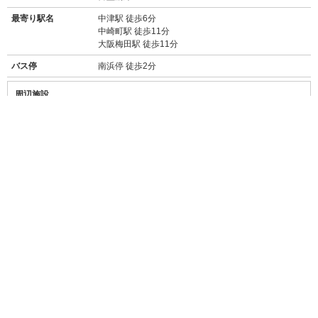
最寄り駅名
中津駅 徒歩6分
中崎町駅 徒歩11分
大阪梅田駅 徒歩11分
バス停
南浜停 徒歩2分
周辺施設
【買い物】
・
ファミリーマート豊崎二丁目店(110m/徒歩1分)
・
セブンイレブン大阪豊崎3丁目店(400m/徒歩5分)
・
イオンフードスタイル中崎町店(スーパー/270m/徒歩4分)
・
梅田ロフト(400m/徒歩6分)
・
阪急三番街(ショッピングセンター/750m/徒歩10分)
・
HEP FIVE(ショッピングモール/850m/徒歩11分)
・
EST大阪梅田(ショッピングモール/800m/徒歩11分)
・
グランフロント大阪(複合施設/1km/徒歩14分)
・
阪急うめだ本店(デパート/1.2km/徒歩15分)
・
ヨドバシカメラマルチメディア梅田(1.2km/徒歩16分)
【飲食店】
・
常夜燈 豊崎本家(59m徒歩1分)
→→
食べログ★3.64
某有名グルメ漫画でも紹介されたおでん屋さん。出汁
のきいた深い味わい。
・
バーンスキタイ(100m徒歩1分)
→→
食べログ★3.20
現地感漂う本格的なタイ料理店。サラダなどのおかわ
り自由メニューあり。