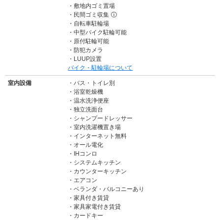
敷地内ゴミ置場
民間ゴミ収集
ⓘ
自転車駐輪場
中型バイク駐輪可能
原付駐輪可能
防犯カメラ
LUUP設置
バイク・駐輪場について
室内設備
バス・トイレ別
浴室乾燥機
温水洗浄便座
独立洗面台
シャンプードレッサー
室内洗濯機置き場
インターネット無料
オール電化
IHコンロ
システムキッチン
カウンターキッチン
エアコン
ベランダ・バルコニーあり
家具付き賃貸
家具家電付き賃貸
カードキー