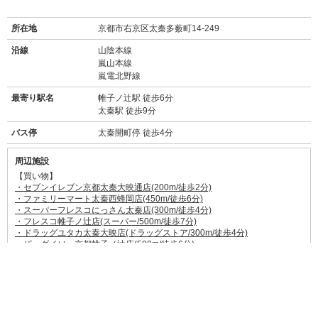
所在地
京都市右京区太秦多薮町14-249
沿線
山陰本線
嵐山本線
嵐電北野線
最寄り駅名
帷子ノ辻駅 徒歩6分
太秦駅 徒歩9分
バス停
太秦開町停 徒歩4分
周辺施設
【買い物】
・セブンイレブン京都太秦大映通店(200m/徒歩2分)
・ファミリーマート太秦西蜂岡店(450m/徒歩6分)
・スーパーフレスコにっさん太秦店(300m/徒歩4分)
・フレスコ帷子ノ辻店(スーパー/500m/徒歩7分)
・ドラッグユタカ太秦大映店(ドラッグストア/300m/徒歩4分)
・ザ・ダイソー京都帷子ノ辻店(500m/徒歩6分)
・大映通り商店街(140m/徒歩1分)
【飲食店】
キネマ・キッチン(180m/徒歩2分)
→→
食べログ★3.15
レトロでおしゃれな食堂。素材にこだわったおばんざ
いなど。
太秦 美濃屋(200m/徒歩3分)