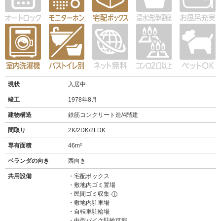
現状
入居中
竣工
1978年8月
建物構造
鉄筋コンクリート造/4階建
間取り
2K/2DK/2LDK
専有面積
46m²
ベランダの向き
西向き
共用設備
宅配ボックス
敷地内ゴミ置場
民間ゴミ収集
ⓘ
敷地内駐車場
自転車駐輪場
中型バイク駐輪可能