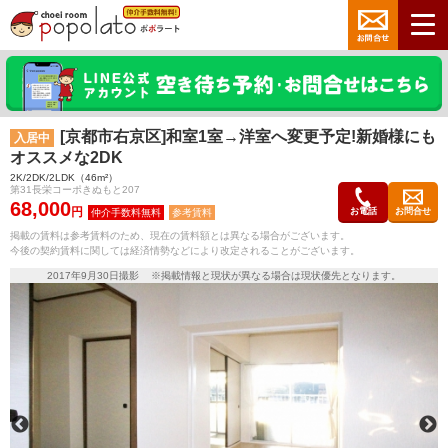
[京都市右京区]和室1室→洋室へ変更予定!新婚様にも
入居中
オススメな2DK
2K/2DK/2LDK（46m²）
第31長栄コーポきぬもと207
68,000
円
お電話
お問合せ
参考賃料
掲載の賃料は参考賃料のため、現在の賃料額とは異なる場合がございます。
今後の契約賃料に関しては経済情勢などにより改定されることがございます。
2017年9月30日撮影 ※掲載情報と現状が異なる場合は現状優先となります。