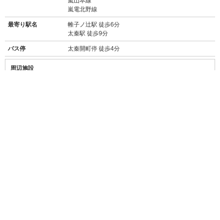
嵐山本線
嵐電北野線
最寄り駅名
帷子ノ辻駅 徒歩6分
太秦駅 徒歩9分
バス停
太秦開町停 徒歩4分
周辺施設
【買い物】
・セブンイレブン京都太秦大映通店(200m/徒歩2分)
・ファミリーマート太秦西蜂岡店(450m/徒歩6分)
・スーパーフレスコにっさん太秦店(300m/徒歩4分)
・フレスコ帷子ノ辻店(スーパー/500m/徒歩7分)
・ドラッグユタカ太秦大映店(ドラッグストア/300m/徒歩4分)
・ザ・ダイソー京都帷子ノ辻店(500m/徒歩6分)
・大映通り商店街(140m/徒歩1分)
【飲食店】
キネマ・キッチン(180m/徒歩2分)
→→
食べログ★3.15
レトロでおしゃれな食堂。素材にこだわったおばんざ
いなど。
太秦 美濃屋(200m/徒歩3分)
→→
食べログ★3.08
大映通り商店街にあるレトロなお食事処。うどん、丼
ものなど。
・餃子の王将太秦店(450m/徒歩6分)
→→
食べログ★3.02
お手軽中華と言えば餃子の王将。安くて早くておいし
い。