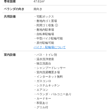
専有面積
47.61m²
ベランダの向き
南向き
共用設備
宅配ボックス
敷地内ゴミ置場
民間ゴミ収集
ⓘ
敷地内駐車場
自転車駐輪場
中型バイク駐輪可能
原付駐輪可能
バイク・駐輪場について
室内設備
バス・トイレ別
温水洗浄便座
独立洗面台
シャンプードレッサー
室内洗濯機置き場
インターネット無料
ガスコンロ
システムキッチン
エアコン
ベランダ・バルコニーあり
カードキー
和室あり
グリル付