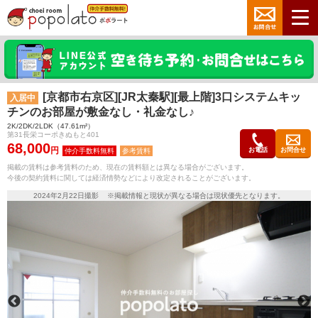
[京都市右京区][JR太秦駅][最上階]3口システムキッ
入居中
チンのお部屋が敷金なし・礼金なし♪
2K/2DK/2LDK（47.61m²）
第31長栄コーポきぬもと401
68,000
円
お電話
お問合せ
参考賃料
掲載の賃料は参考賃料のため、現在の賃料額とは異なる場合がございます。
今後の契約賃料に関しては経済情勢などにより改定されることがございます。
2024年2月22日撮影 ※掲載情報と現状が異なる場合は現状優先となります。