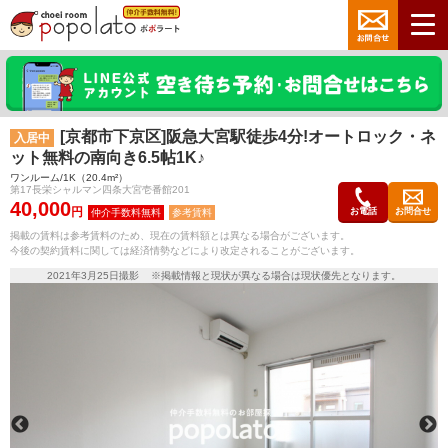
[京都市下京区]阪急大宮駅徒歩4分!オートロック・ネ
入居中
ット無料の南向き6.5帖1K♪
ワンルーム/1K（20.4m²）
第17長栄シャルマン四条大宮壱番館201
40,000
円
お電話
お問合せ
参考賃料
掲載の賃料は参考賃料のため、現在の賃料額とは異なる場合がございます。
今後の契約賃料に関しては経済情勢などにより改定されることがございます。
2021年3月25日撮影 ※掲載情報と現状が異なる場合は現状優先となります。