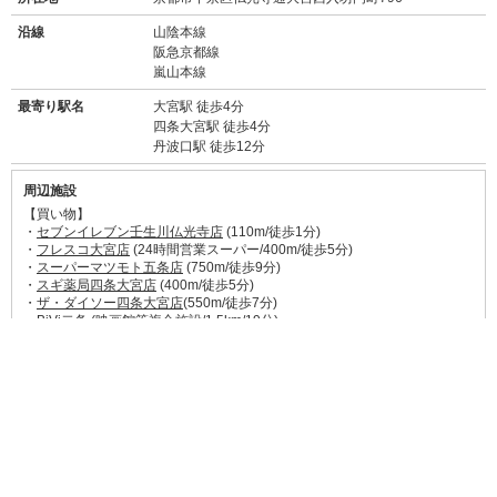
沿線
山陰本線
阪急京都線
嵐山本線
最寄り駅名
大宮駅 徒歩4分
四条大宮駅 徒歩4分
丹波口駅 徒歩12分
周辺施設
【買い物】
・
セブンイレブン壬生川仏光寺店
(110m/徒歩1分)
・
フレスコ大宮店
(24時間営業スーパー/400m/徒歩5分)
・
スーパーマツモト五条店
(750m/徒歩9分)
・
スギ薬局四条大宮店
(400m/徒歩5分)
・
ザ・ダイソー四条大宮店
(550m/徒歩7分)
・
BiVi二条
(映画館等複合施設/1.5km/19分)
【飲食店】
・やきとり雷(130m/徒歩2分)
→
食べログ★3.65
常連さんの多い人気焼き鳥屋さん。鮮度よし、焼き加減
絶妙、種類豊富。
・
らーめんセアブラノ神壬生本店
(290m/徒歩4分)
→
食べログ★3.75
京都の有名ラーメン店。つけ麺、まぜそば、煮干しそ
ば。月替わりメニューもあり。
・
なか卯四条壬生店
(300m/徒歩4分)