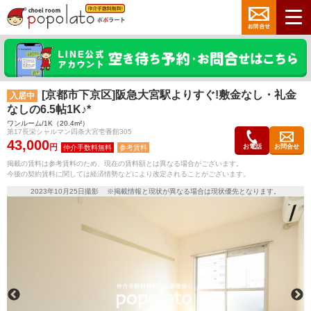
[京都市下京区]阪急大宮駅よりすぐ!敷金なし・礼金
入居中
なしの6.5帖1K♪*
ワンルーム/1K（20.4m²）
第17長栄シャルマン四条大宮壱番館305
43,000
円
お電話
お問合せ
参考賃料
掲載の賃料は参考賃料のため、現在の賃料額とは異なる場合がございます。
今後の契約賃料に関しては経済情勢などにより改定されることがございます。
2023年10月25日撮影 ※掲載情報と現状が異なる場合は現状優先となります。