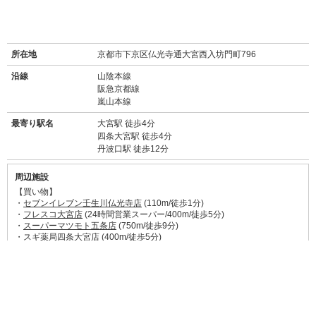
所在地
京都市下京区仏光寺通大宮西入坊門町796
沿線
山陰本線
阪急京都線
嵐山本線
最寄り駅名
大宮駅 徒歩4分
四条大宮駅 徒歩4分
丹波口駅 徒歩12分
周辺施設
【買い物】
・
セブンイレブン壬生川仏光寺店
(110m/徒歩1分)
・
フレスコ大宮店
(24時間営業スーパー/400m/徒歩5分)
・
スーパーマツモト五条店
(750m/徒歩9分)
・
スギ薬局四条大宮店
(400m/徒歩5分)
・
ザ・ダイソー四条大宮店
(550m/徒歩7分)
・
BiVi二条
(映画館等複合施設/1.5km/19分)
【飲食店】
・やきとり雷(130m/徒歩2分)
→
食べログ★3.65
常連さんの多い人気焼き鳥屋さん。鮮度よし、焼き加減
絶妙、種類豊富。