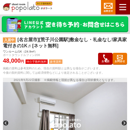
[名古屋市][荒子川公園駅]敷金なし・礼金なし!家具家
入居中
電付きの1K♬[ネット無料]
ワンルーム/1K（24.9m²）
ポートタウンドルフィン206
48,000
円
お電話
お問合せ
参考賃料
掲載の賃料は参考賃料のため、現在の賃料額とは異なる場合がございます。
今後の契約賃料に関しては経済情勢などにより改定されることがございます。
2021年5月22日撮影 ※掲載情報と現状が異なる場合は現状優先となります。