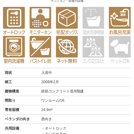
マンション・部屋の設備
現状
入居中
竣工
2008年2月
建物構造
鉄筋コンクリート造/8階建
間取り
ワンルーム/1K
専有面積
24.9m²
ベランダの向き
西向き
共用設備
オートロック
エレベーター