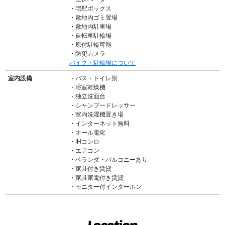
宅配ボックス
敷地内ゴミ置場
敷地内駐車場
自転車駐輪場
原付駐輪可能
防犯カメラ
バイク・駐輪場について
室内設備
バス・トイレ別
浴室乾燥機
独立洗面台
シャンプードレッサー
室内洗濯機置き場
インターネット無料
オール電化
IHコンロ
エアコン
ベランダ・バルコニーあり
家具付き賃貸
家具家電付き賃貸
モニター付インターホン