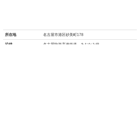
所在地
名古屋市港区砂美町178
沿線
名古屋臨海高速鉄道 あおなみ線
最寄り駅名
荒子川公園駅 徒歩11分
バス停
名四寛政町停 徒歩4分
周辺施設
【買い物】
・
ローソン港砂美町店
(160m/徒歩2分)
・
カネスエ砂美店
(スーパー/500m/徒歩6分)
・
ニトリ名古屋みなと店
(600m/徒歩7分)
・
～
タチヤみなと店(スーパー/700m/徒歩9分)
・
ららぽーと名古屋みなとアクルス
(2.5km/徒歩31分/自転車約15分)
【飲食店】
・泰久館(110m/徒歩1分)
→
食べログ★3.21
隠れ家的な立地にある人気の韓国焼き肉店。特に塩コシ
ョウ派はぜひ。
・
マクドナルド築盛店
(350m/徒歩5分)