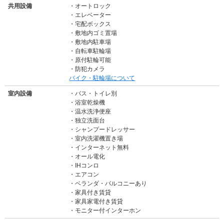
共用設備
オートロック
エレベーター
宅配ボックス
敷地内ゴミ置場
敷地内駐車場
自転車駐輪場
原付駐輪可能
防犯カメラ
バイク・駐輪場について
室内設備
バス・トイレ別
浴室乾燥機
温水洗浄便座
独立洗面台
シャンプードレッサー
室内洗濯機置き場
インターネット無料
オール電化
IHコンロ
エアコン
ベランダ・バルコニーあり
家具付き賃貸
家具家電付き賃貸
モニター付インターホン