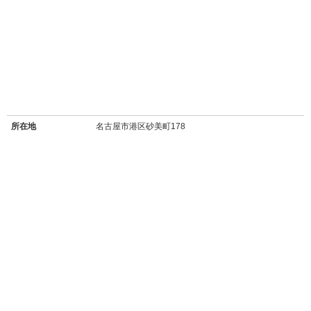
所在地
名古屋市港区砂美町178
沿線
名古屋臨海高速鉄道 あおなみ線
最寄り駅名
荒子川公園駅 徒歩11分
バス停
名四寛政町停 徒歩4分
周辺施設
【買い物】
・
ローソン港砂美町店
(160m/徒歩2分)
・
カネスエ砂美店
(スーパー/500m/徒歩6分)
・
ニトリ名古屋みなと店
(600m/徒歩7分)
・
～
タチヤみなと店(スーパー/700m/徒歩9分)
・
ららぽーと名古屋みなとアクルス
(2.5km/徒歩31分/自転車約15分)