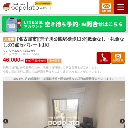
[名古屋市][荒子川公園駅徒歩11分]敷金なし・礼金な
入居中
しの3点セパレート1K!
ワンルーム/1K（24.9m²）
ポートタウンドルフィン502
46,000
円
お電話
お問合せ
参考賃料
掲載の賃料は参考賃料のため、現在の賃料額とは異なる場合がございます。
今後の契約賃料に関しては経済情勢などにより改定されることがございます。
2026年7月16日撮影 ※掲載情報と現状が異なる場合は現状優先となります。