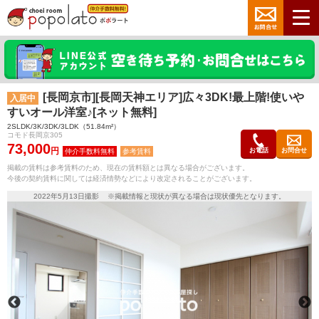
[長岡京市][長岡天神エリア]広々3DK!最上階!使いや
入居中
すいオール洋室♪[ネット無料]
2SLDK/3K/3DK/3LDK（51.84m²）
コモド長岡京305
73,000
円
お電話
お問合せ
参考賃料
掲載の賃料は参考賃料のため、現在の賃料額とは異なる場合がございます。
今後の契約賃料に関しては経済情勢などにより改定されることがございます。
2022年5月13日撮影 ※掲載情報と現状が異なる場合は現状優先となります。