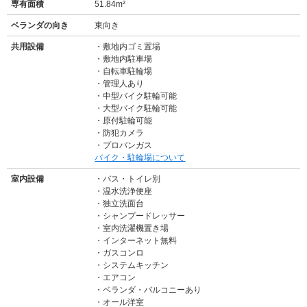
専有面積
51.84m²
ベランダの向き
東向き
共用設備
敷地内ゴミ置場
敷地内駐車場
自転車駐輪場
管理人あり
中型バイク駐輪可能
大型バイク駐輪可能
原付駐輪可能
防犯カメラ
プロパンガス
バイク・駐輪場について
室内設備
バス・トイレ別
温水洗浄便座
独立洗面台
シャンプードレッサー
室内洗濯機置き場
インターネット無料
ガスコンロ
システムキッチン
エアコン
ベランダ・バルコニーあり
オール洋室