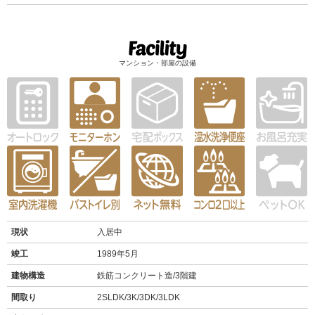
マンション・部屋の設備
現状
入居中
竣工
1989年5月
建物構造
鉄筋コンクリート造/3階建
間取り
2SLDK/3K/3DK/3LDK