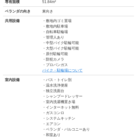
専有面積
51.84m²
ベランダの向き
東向き
共用設備
敷地内ゴミ置場
敷地内駐車場
自転車駐輪場
管理人あり
中型バイク駐輪可能
大型バイク駐輪可能
原付駐輪可能
防犯カメラ
プロパンガス
バイク・駐輪場について
室内設備
バス・トイレ別
温水洗浄便座
独立洗面台
シャンプードレッサー
室内洗濯機置き場
インターネット無料
ガスコンロ
システムキッチン
エアコン
ベランダ・バルコニーあり
和室あり