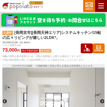
[長岡京市][長岡天神エリア]システムキッチン!15帖
入居中
の広々リビングが嬉しい2LDK*。
2K/2DK/2LDK（51.84m²）
コモド長岡京208
73,000
円
お電話
お問合せ
参考賃料
掲載の賃料は参考賃料のため、現在の賃料額とは異なる場合がございます。
今後の契約賃料に関しては経済情勢などにより改定されることがございます。
2025年5月1日撮影 ※掲載情報と現状が異なる場合は現状優先となります。