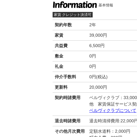
基本情報
家賃 クレジット決済可
契約年数
2年
家賃
39,000円
共益費
6,500円
敷金
0円
礼金
0円
仲介手数料
0円(税込)
更新料
20,000円
契約時諸費用
ベルヴィクラブ：33,00
他 家賃保証サービス契
ベルヴィクラブについて
退去時諸費用
退去時清掃費用:22,000
その他月次費用
定額水道料：2,000円