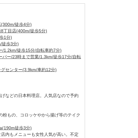
00m/徒歩4分)
目店(400m/徒歩5分)
歩1分)
/徒歩3分)
.2km/徒歩15分/自転車約7分)
ー/23時まで営業/1.3km/徒歩17分/自転
ンター(3.9km/車約12分)
揚げなどの日本料理店。人気店なので予約
の粉もの、コロッケやから揚げ等のテイク
(190m徒歩3分)
な店内もメニューも女性人気が高い。不定