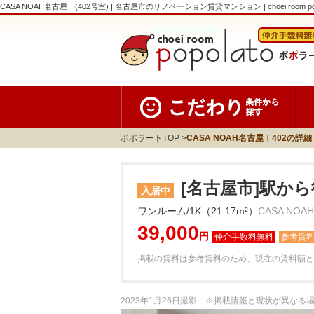
CASA NOAH名古屋Ⅰ(402号室) | 名古屋市のリノベーション賃貸マンション | choei room po
ポポラートTOP
CASA NOAH名古屋Ⅰ402の詳細
[名古屋市]駅から
入居中
ワンルーム/1K（21.17m²）
CASA NOA
39,000
円
参考賃
掲載の賃料は参考賃料のため、現在の賃料額と
2023年1月26日撮影 ※掲載情報と現状が異な