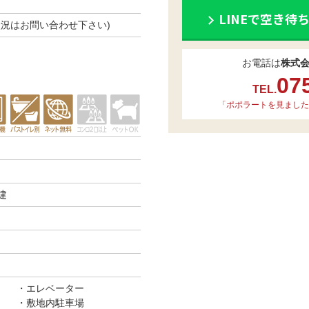
LINEで空き待
空き状況はお問い合わせ下さい)
お電話は
株式
07
TEL.
「ポポラートを見ました
建
エレベーター
敷地内駐車場