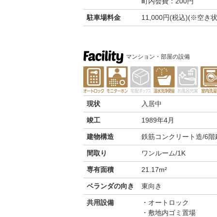
町内会費：200円
駐車場料金
11,000円(税込)(※
マンション・部屋の設備
現状
入居中
竣工
1989年4月
建物構造
鉄筋コンクリート造/6階
間取り
ワンルーム/1K
専有面積
21.17m²
ベランダの向き
東向き
共用設備
オートロック
敷地内ゴミ置場