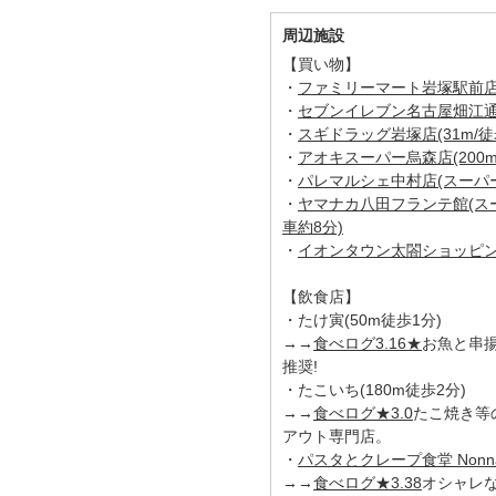
周辺施設
【買い物】
・
ファミリーマート岩塚駅前店(3
・
セブンイレブン名古屋畑江通8丁
・
スギドラッグ岩塚店(31m/徒
・
アオキスーパー烏森店(200m
・
パレマルシェ中村店(スーパー/1
・
ヤマナカ八田フランテ館(スーパ
車約8分)
・
イオンタウン太閤ショッピングセ
【飲食店】
・たけ寅(50m徒歩1分)
→→
食べログ3.16★
お魚と串
推奨!
・たこいち(180m徒歩2分)
→→
食べログ★3.0
たこ焼き等
アウト専門店。
・
パスタとクレープ食堂 Nonna
→→
食べログ★3.38
オシャレ