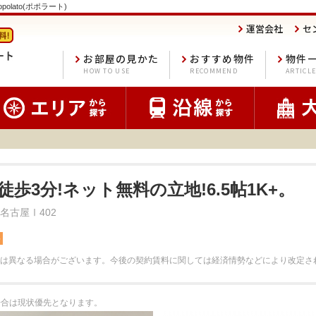
polato(ポポラート)
運営会社
セ
お部屋の見かた
おすすめ物件
物件
HOW TO USE
RECOMMEND
ARTICL
徒歩3分!ネット無料の立地!6.5帖1K+。
H名古屋Ⅰ402
料
は異なる場合がございます。
今後の契約賃料に関しては経済情勢などにより改定さ
る場合は現状優先となります。