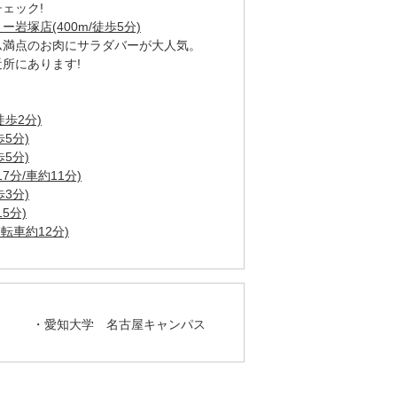
ェック!
岩塚店(400m/徒歩5分)
ム満点のお肉にサラダバーが大人気。
所にあります!
徒歩2分)
5分)
5分)
7分/車約11分)
3分)
5分)
自転車約12分)
愛知大学 名古屋キャンパス