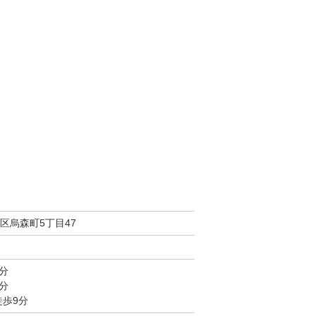
区烏森町5丁目47
分
分
徒歩9分