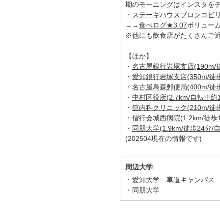
期のモーニングはインスタをチ
・
ステーキハウスブロンコビリー
→→
食べログ★3.07
ボリュー
※他にも飲食店がたくさんご近
【ほか】
・
名古屋銀行岩塚支店(190m/
・
愛知銀行岩塚支店(350m/徒歩
・
名古屋烏森郵便局(400m/徒歩
・
中村区役所(2.7km/自転車約1
・
舘内科クリニック(210m/徒歩
・
偕行会城西病院(1.2km/徒歩1
・
同朋大学(1.9km/徒歩24分/
(202504現在の情報です)
周辺大学
愛知大学 車道キャンパス
同朋大学