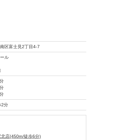
南区富士見2丁目4-7
ール
線
分
分
分
歩2分
(450m/徒歩6分)