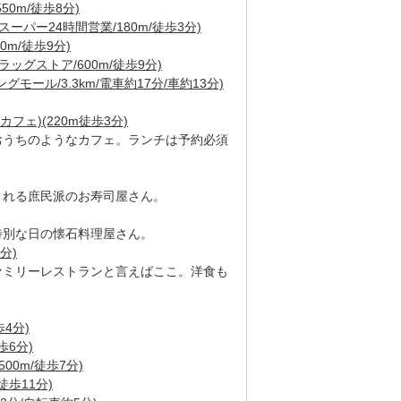
0m/徒歩8分)
ーパー24時間営業/180m/徒歩3分)
m/徒歩9分)
ッグストア/600m/徒歩9分)
モール/3.3km/電車約17分/車約13分)
ックカフェ)(220m徒歩3分)
おうちのようなカフェ。ランチは予約必須
される庶民派のお寿司屋さん。
特別な日の懐石料理屋さん。
分)
ァミリーレストランと言えばここ。洋食も
4分)
歩6分)
00m/徒歩7分)
徒歩11分)