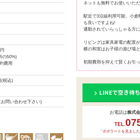
ネットも無料でお使いいただけ
駅近で3沿線利用可能、小倉
も良いですよね!
通勤されていらっしゃる方に
リビングは家具家電の配置が
横の和室はお子様の遊び場
0円
の50%)
初期費用を抑えて賢くお引っ
約費用
円(税込)
LINEで空き待
はお問い合わせ下さい)
お電話は
株式
07
TEL.
「ポポラートを見ました