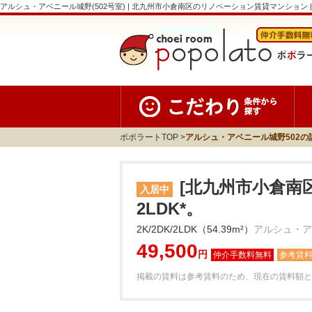
アルシュ・アベニール城野(502号室) | 北九州市小倉南区のリノベーション賃貸マンション | choei 
ポポラートTOP
アルシュ・アベニール城野502の
[北九州市小倉南区
入居中
2LDK*。
2K/2DK/2LDK（54.39m²）
アルシュ・ア
49,500
円
参考賃
掲載の賃料は参考賃料のため、現在の賃料額と