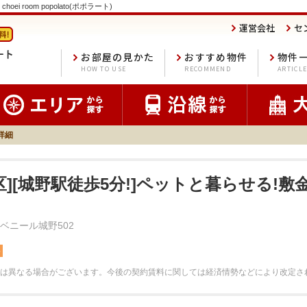
room popolato(ポポラート)
運営会社
セ
お部屋の見かた
おすすめ物件
物件
HOW TO USE
RECOMMEND
ARTICL
詳細
][城野駅徒歩5分!]ペットと暮らせる!敷
ベニール城野502
料
は異なる場合がございます。
今後の契約賃料に関しては経済情勢などにより改定さ