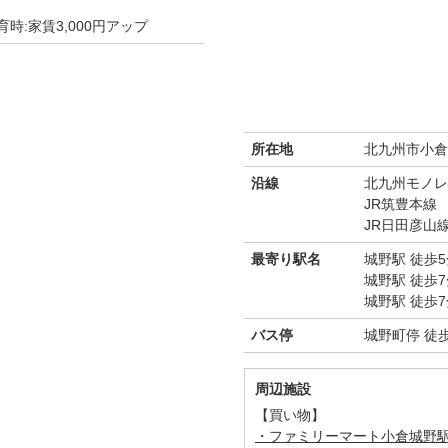
時:家賃3,000円アップ
所在地
北九州市小倉
沿線
北九州モノレ
JR筑豊本線
JR日田彦山
最寄り駅名
城野駅 徒歩5
城野駅 徒歩7
城野駅 徒歩7
バス停
城野町停 徒
周辺施設
【買い物】
・ファミリーマート小倉城野駅北店