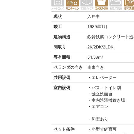
現状
入居中
竣工
1989年1月
建物構造
鉄骨鉄筋コンクリート造/
間取り
2K/2DK/2LDK
専有面積
54.39m²
ベランダの向き
南東向き
共用設備
エレベーター
室内設備
バス・トイレ別
独立洗面台
室内洗濯機置き場
エアコン
和室あり
ペット条件
小型犬飼育可