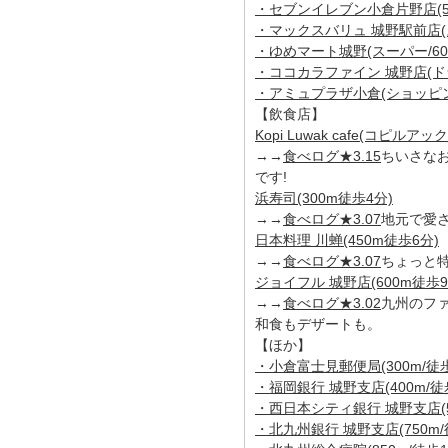
・セブンイレブン小倉片野店(55
・マックスバリュ 城野駅前店(ス
・ゆめマート城野(スーパー/600
・ココカラファイン 城野店(ドラ
・アミュプラザ小倉(ショッピング
【飲食店】
Kopi Luwak cafe(コピルア
→→
食べログ★3.15
ちいさな
です!
浜寿司(300m徒歩4分)
→→
食べログ★3.07
地元で愛
日本料理 川蝉(450m徒歩6分)
→→
食べログ★3.07
ちょっと
ジョイフル 城野店(600m徒歩9
→→
食べログ★3.02
九州のフ
和食もデザートも。
【ほか】
・小倉富士見郵便局(300m/徒歩
・福岡銀行 城野支店(400m/徒
・西日本シティ銀行 城野支店(5
・北九州銀行 城野支店(750m/