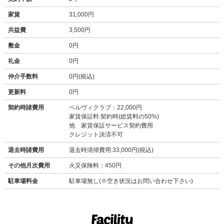
家賃
31,000円
共益費
3,500円
敷金
0円
礼金
0円
仲介手数料
0円(税込)
更新料
0円
契約時諸費用
ベルヴィクラブ：22,000円
家賃保証料:契約時(総賃料の50%)
他 家賃保証サービス契約費用
クレジット決済不可
退去時諸費用
退去時清掃費用:33,000円(税込)
その他月次費用
火災保険料：450円
駐車場料金
駐車場無し(※空き状況はお問い合わせ下さい)