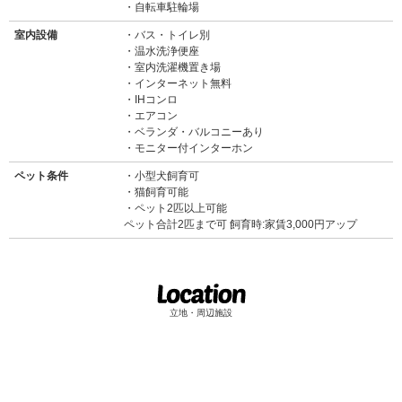
自転車駐輪場
室内設備
バス・トイレ別
温水洗浄便座
室内洗濯機置き場
インターネット無料
IHコンロ
エアコン
ベランダ・バルコニーあり
モニター付インターホン
ペット条件
小型犬飼育可
猫飼育可能
ペット2匹以上可能
ペット合計2匹まで可 飼育時:家賃3,000円アップ
立地・周辺施設