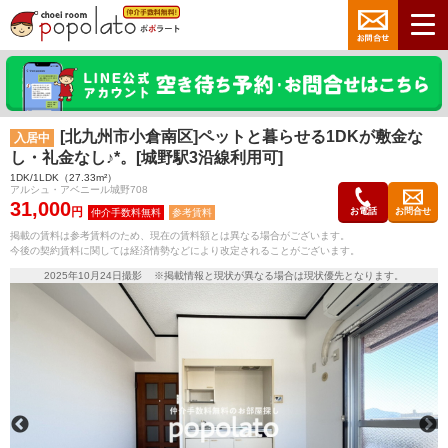
[北九州市小倉南区]ペットと暮らせる1DKが敷金な
入居中
し・礼金なし♪*。[城野駅3沿線利用可]
1DK/1LDK（27.33m²）
アルシュ・アベニール城野708
31,000
円
お電話
お問合せ
参考賃料
掲載の賃料は参考賃料のため、現在の賃料額とは異なる場合がございます。
今後の契約賃料に関しては経済情勢などにより改定されることがございます。
2025年10月24日撮影 ※掲載情報と現状が異なる場合は現状優先となります。