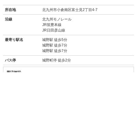
所在地
北九州市小倉南区富士見2丁目4-7
沿線
北九州モノレール
JR筑豊本線
JR日田彦山線
最寄り駅名
城野駅 徒歩5分
城野駅 徒歩7分
城野駅 徒歩7分
バス停
城野町停 徒歩2分
周辺施設
【買い物】
・ファミリーマート小倉城野駅北店(450m/徒歩6分)
・セブンイレブン小倉片野店(550m/徒歩8分)
・マックスバリュ 城野駅前店(スーパー24時間営業/180m/徒歩3分)
・ゆめマート城野(スーパー/600m/徒歩9分)
・ココカラファイン 城野店(ドラッグストア/600m/徒歩9分)
・アミュプラザ小倉(ショッピングモール/3.3km/電車約17分/車約13分)
【飲食店】
Kopi Luwak cafe(コピルアックカフェ)(220m徒歩3分)
→→
食べログ★3.15
ちいさなおうちのようなカフェ。ランチは予約必須で
す!
浜寿司(300m徒歩4分)