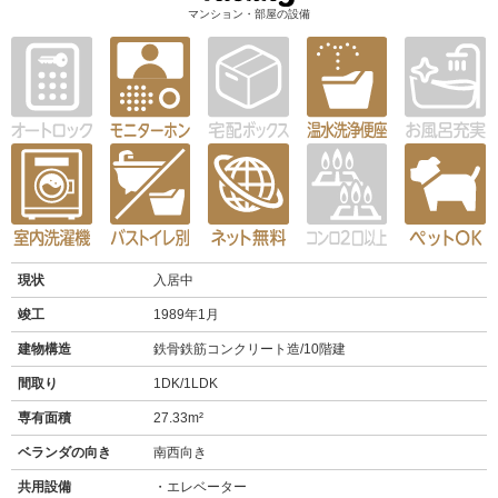
マンション・部屋の設備
現状
入居中
竣工
1989年1月
建物構造
鉄骨鉄筋コンクリート造/10階建
間取り
1DK/1LDK
専有面積
27.33m²
ベランダの向き
南西向き
共用設備
エレベーター