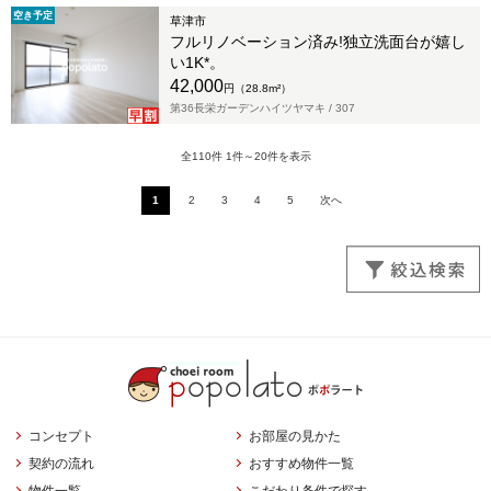
空き予定
草津市
フルリノベーション済み!独立洗面台が嬉し
い1K*。
42,000
円（28.8m²）
第36長栄ガーデンハイツヤマキ /
307
全110件 1件～20件を表示
1
2
3
4
5
次へ
コンセプト
お部屋の見かた
契約の流れ
おすすめ物件一覧
物件一覧
こだわり条件で探す