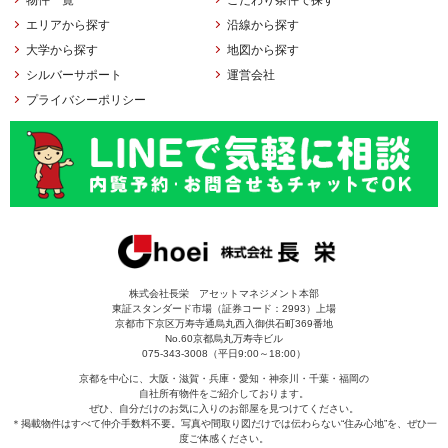
エリアから探す
沿線から探す
大学から探す
地図から探す
シルバーサポート
運営会社
プライバシーポリシー
株式会社長栄 アセットマネジメント本部
東証スタンダード市場（証券コード：2993）上場
京都市下京区万寿寺通烏丸西入御供石町369番地
No.60京都烏丸万寿寺ビル
075-343-3008（平日9:00～18:00）
京都を中心に、大阪・滋賀・兵庫・愛知・神奈川・千葉・福岡の
自社所有物件をご紹介しております。
ぜひ、自分だけのお気に入りのお部屋を見つけてください。
＊掲載物件はすべて仲介手数料不要。写真や間取り図だけでは伝わらない“住み心地”を、ぜひ一
度ご体感ください。