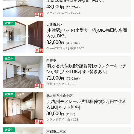
上階10階!眺望良好な8.4帖1K*。
48,000
円（26.57m²）
グランルミエール /
1002
改装中
大阪市北区
[中津駅]ペット(小型犬・猫)OK♪梅田徒歩圏
内の1DK*。
82,000
円（32.81m²）
Choei65プレジオ中津 /
302
改装中
白井市
[鎌ヶ谷大仏駅][分譲賃貸]カウンターキッチ
ンが嬉しい3LDK♪[追い焚きあり]
72,000
円（70.93m²）
白井ロジュマン /
729
改装中
北九州市小倉北区
[北九州モノレール片野駅]家賃3万円で住め
る1K![ネット無料]
30,000
円（25m²）
グランドアイ小倉 /
103
改装中
京都市上京区