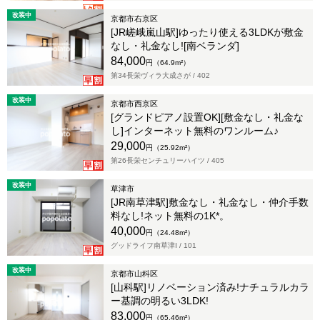
改装中
京都市右京区
[JR嵯峨嵐山駅]ゆったり使える3LDKが敷金
なし・礼金なし![南ベランダ]
84,000
円（64.9m²）
第34長栄ヴィラ大成さが /
402
改装中
京都市西京区
[グランドピアノ設置OK][敷金なし・礼金な
し]インターネット無料のワンルーム♪
29,000
円（25.92m²）
第26長栄センチュリーハイツ /
405
改装中
草津市
[JR南草津駅]敷金なし・礼金なし・仲介手数
料なし!ネット無料の1K*。
40,000
円（24.48m²）
グッドライフ南草津Ⅰ /
101
改装中
京都市山科区
[山科駅]リノベーション済み!ナチュラルカラ
ー基調の明るい3LDK!
83,000
円（65.46m²）