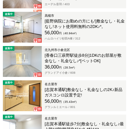
エーデル音羽 /
403
改装中
高槻市
[藍野病院にお勤めの方にも!]敷金なし・礼金
なし!ネット使用料無料の2DK♪*。
56,000
円（40.94m²）
ハムロハイツ杉田A棟 /
312
改装中
北九州市小倉北区
[香春口三萩野駅徒歩8分]1DKのお部屋が敷
金なし・礼金なし♪*[ペットOK]
36,000
円（28.5m²）
グランドアイ小倉 /
608
改装中
名古屋市
[志賀本通駅]敷金なし・礼金なしの2K♪新品
ガスコンロ設置予定!
56,000
円（35.43m²）
グランルミエール /
801
改装中
名古屋市
[志賀本通駅徒歩7分]敷金なし・礼金なし♪最