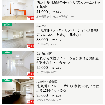
[丸太町駅]8.5帖のゆったりワンルーム♪ネッ
ト無料!
41,000
円（20.16m²）
第29長栄 グランビュー下長者 /
101
改装中
名古屋市
[一社駅][ペットOK]リノベーション済み!超
広々3LDK*。[敷金なし礼金なし]
88,000
円（75.01m²）
ヴィラ若葉台 /
306
改装中
京都市山科区
これから大幅リノベーションされるお部屋
が敷金なし・礼金なし*。
85,000
円（65.74m²）
エーデル音羽 /
407
改装中
北九州市小倉北区
[北九州モノレール片野駅]家賃3万円台で住
める1DK!ペットOK♪
35,000
円（26.4m²）
グランドアイ小倉 /
408