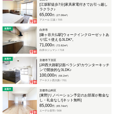
[江坂駅徒歩7分]家具家電付きでお引っ越し
ラクラク♪
65,000
円（27.06m²）
アスール 江坂 /
705
改装中
白井市
[鎌ヶ谷大仏駅]ウォークインクローゼットあ
り!広々使える3LDK*。
71,000
円（72.62m²）
白井ロジュマン /
718
改装中
京都市下京区
[JR西大路駅]2面ベランダ!カウンターキッチ
ンで開放的な3LDK♪
100,000
円（64.2m²）
アーネスト西大路 /
701
改装中
京都市山科区
[東野]リノベーション予定のお部屋が敷金な
し・礼金なし![ネット無料]
85,000
円（65.74m²）
エーデル音羽 /
508