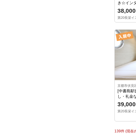
き☆イン
38,000
第20長栄イス
京都市伏見
[中書島駅
し・礼金な
39,000
第20長栄イス
139件 (現