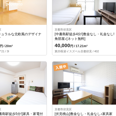
区
京都市伏見区
チュラルな北欧風のデザイナ
[中書島駅徒歩4分!]敷金なし・礼金なし!
゜
角部屋♪[ネット無料]
40,000
円 / 20m²
円 / 17.21m²
 / 3I
第20長栄イスズベル京都伏見 / 402
区
京都市伏見区
書島駅徒歩5分!]家具・家電付
[伏見桃山]敷金なし・礼金なし♪家具家