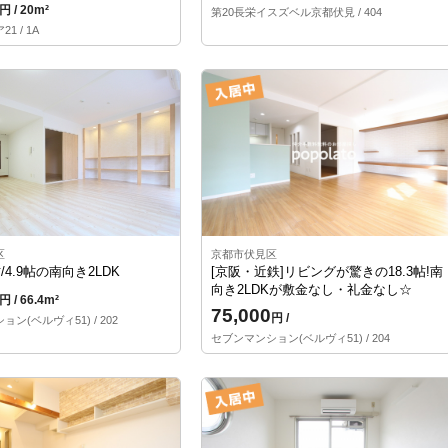
円 / 20m²
第20長栄イスズベル京都伏見 / 404
1 / 1A
区
京都市伏見区
帖/4.9帖の南向き2LDK
[京阪・近鉄]リビングが驚きの18.3帖!南
向き2LDKが敷金なし・礼金なし☆
円 / 66.4m²
75,000
円 /
ン(ベルヴィ51) / 202
セブンマンション(ベルヴィ51) / 204