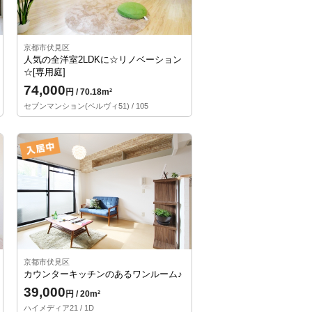
京都市伏見区
人気の全洋室2LDKに☆リノベーション
☆[専用庭]
74,000
円 / 70.18m²
セブンマンション(ベルヴィ51) / 105
京都市伏見区
カウンターキッチンのあるワンルーム♪
39,000
円 / 20m²
ハイメディア21 / 1D