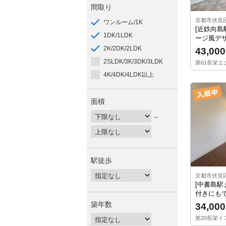
間取り
京都市伏見
ワンルーム/1K
[近鉄向島
1DK/1LDK
ージ風デザ
2K/2DK/2LDK
43,000
2SLDK/3K/3DK/3LDK
第61長栄エク
4K/4DK/4LDK以上
面積
～
駅徒歩
京都市伏見
[中書島駅
付きにもで
築年数
34,000
第20長栄イス