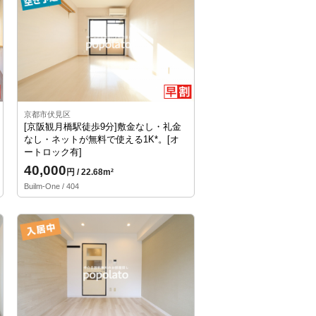
京都市伏見区
[京阪観月橋駅徒歩9分]敷金なし・礼金
なし・ネットが無料で使える1K*。[オ
ートロック有]
40,000
円 / 22.68m²
Builm-One / 404