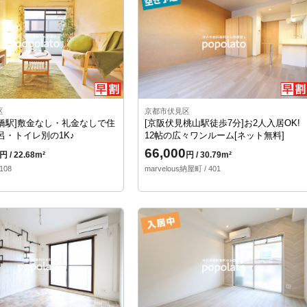
区
京都市伏見区
橋駅]敷金なし・礼金なしで住
[京阪伏見桃山駅徒歩7分]お2人入居OK!
呂・トイレ別の1K♪
12帖の広々ワンルーム[ネット無料]
66,000
円 / 22.68m²
円 / 30.79m²
 108
marvelous納屋町 / 401