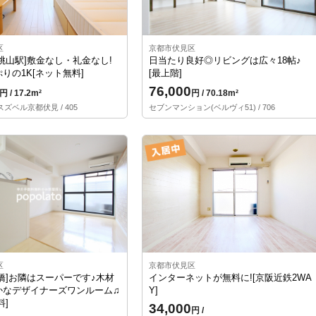
区
京都市伏見区
桃山駅]敷金なし・礼金なし!
日当たり良好◎リビングは広々18帖♪
りの1K[ネット無料]
[最上階]
76,000
円 / 17.2m²
円 / 70.18m²
ズベル京都伏見 / 405
セブンマンション(ベルヴィ51) / 706
区
京都市伏見区
橋]お隣はスーパーです♪木材
インターネットが無料に![京阪近鉄2WA
かなデザイナーズワンルーム♫
Y]
料]
34,000
円 /