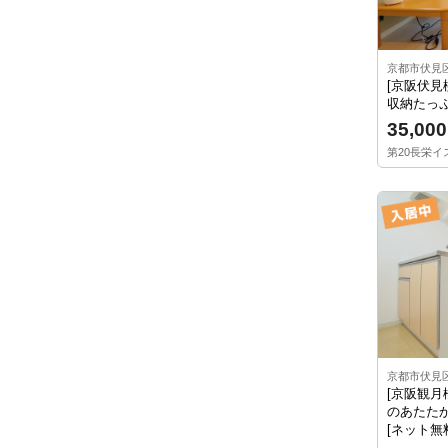
京都市伏見
[京阪伏見
収納たっぷ
35,000
第20長栄イス
京都市伏見
[京阪観月
のあたた
[ネット無