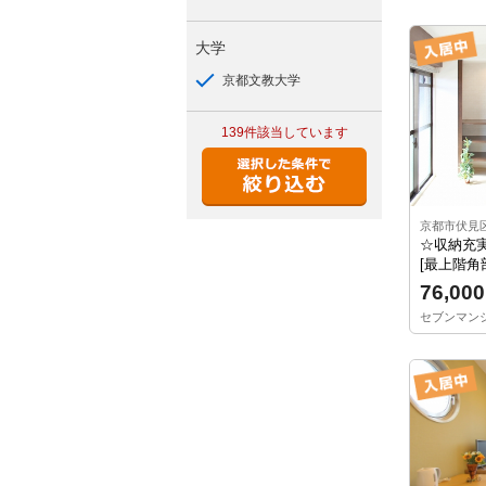
大学
京都文教大学
139件
該当しています
京都市伏見
☆収納充実
[最上階角
76,000
セブンマンショ