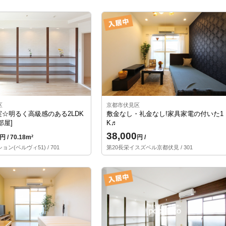
区
京都市伏見区
☆明るく高級感のある2LDK
敷金なし・礼金なし!家具家電の付いた1
部屋]
K♬
38,000
円 / 70.18m²
円 /
ン(ベルヴィ51) / 701
第20長栄イスズベル京都伏見 / 301