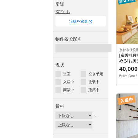
沿線
指定なし
沿線を変更
物件名で探す
京都市伏見
[京阪観月
める!お風
現状
40,000
空室
空き予定
Builm-One /
入居中
改装中
商談中
建築中
賃料
～