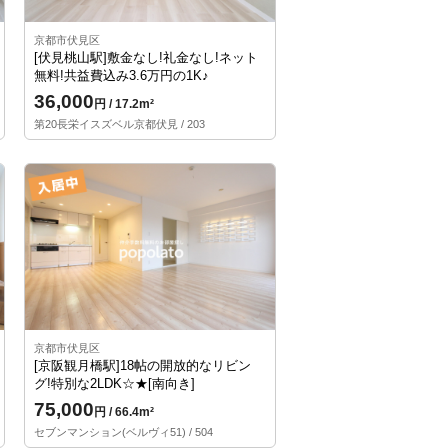
京都市伏見区
[伏見桃山駅]敷金なし!礼金なし!ネット
無料!共益費込み3.6万円の1K♪
36,000
円 / 17.2m²
第20長栄イスズベル京都伏見 / 203
京都市伏見区
[京阪観月橋駅]18帖の開放的なリビン
グ!特別な2LDK☆★[南向き]
75,000
円 / 66.4m²
セブンマンション(ベルヴィ51) / 504