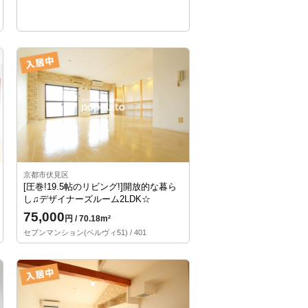
京都市伏見区
[圧巻!19.5帖のリビング!]開放的な暮ら
し♫デザイナーズルーム2LDK☆
75,000
円 / 70.18m²
セブンマンション(ベルヴィ51) / 401