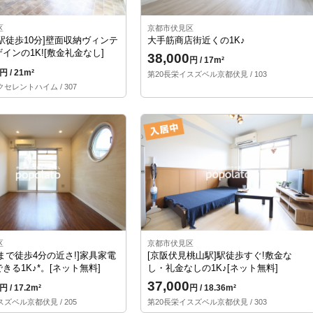
区
京都市伏見区
駅徒歩10分]壁面収納ヴィンテ
大手筋商店街近くの1K♪
インの1K![敷金礼金なし]
38,000
円 / 17m²
円 / 21m²
第20長栄イスズベル京都伏見 / 103
セレントハイム / 307
区
京都市伏見区
まで徒歩4分の近さ!]家具家電
[京阪伏見桃山駅]駅徒歩すぐ!敷金な
きる1K♪*。[ネット無料]
し・礼金なしの1K♪[ネット無料]
37,000
円 / 17.2m²
円 / 18.36m²
ズベル京都伏見 / 205
第20長栄イスズベル京都伏見 / 303