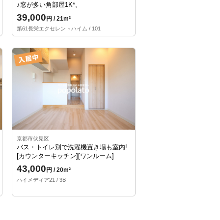
♪窓が多い角部屋1K*。
39,000
円 / 21m²
第61長栄エクセレントハイム / 101
京都市伏見区
バス・トイレ別で洗濯機置き場も室内!
[カウンターキッチン][ワンルーム]
43,000
円 / 20m²
ハイメディア21 / 3B