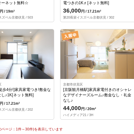
ターネット無料☆
電つきの1K♬[ネット無料]
36,000
円 / 19m²
円 / 17.21m²
ズベル京都伏見 / 503
第20長栄イスズベル京都伏見 / 302
区
京都市伏見区
徒歩4分!]家具家電つき!敷金な
[京阪観月橋駅]家具家電付きのオシャレ
し♪1K[ネット無料]
なデザイナーズルーム♪敷金なし・礼金
なし♪
円 / 17.21m²
44,000
円 / 20m²
ズベル京都伏見 / 202
ハイメディア21 / 3H
在のページ：1件～30件)を表示しています