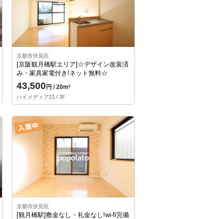
京都市伏見区
[京阪観月橋駅エリア]☆デザイン改装済
み・家具家電付き!ネット無料☆
43,500
円 / 20m²
ハイメディア21 / 3F
京都市伏見区
[観月橋駅]敷金なし・礼金なし!wi-fi完備