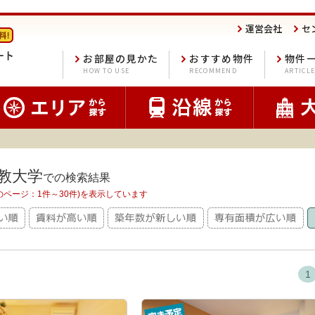
運営会社
セ
お部屋の見かた
おすすめ物件
物件
HOW TO USE
RECOMMEND
ARTICL
教大学
での検索結果
在のページ：1件～30件)を表示しています
1