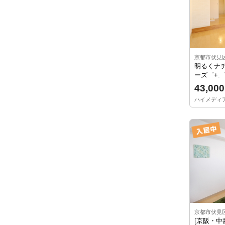
京都市伏見
明るくナ
ーズ゜+.
43,000
ハイメディア21
京都市伏見
[京阪・中