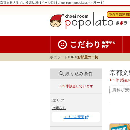
京都文教大学での検索結果(1ページ目) | choei room popolato(ポポラート)
ポポラートTOP
お部屋の一覧
京都文
絞り込み条件
139件 (現
139件
該当しています
エリア
指定なし
エリアを変更