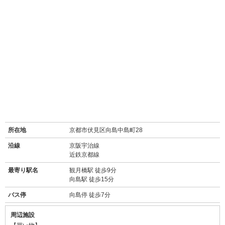
所在地
京都市伏見区向島中島町28
沿線
京阪宇治線
近鉄京都線
最寄り駅名
観月橋駅 徒歩9分
向島駅 徒歩15分
バス停
向島停 徒歩7分
周辺施設