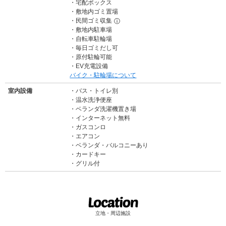
宅配ボックス
敷地内ゴミ置場
民間ゴミ収集
ⓘ
敷地内駐車場
自転車駐輪場
毎日ゴミだし可
原付駐輪可能
EV充電設備
バイク・駐輪場について
室内設備
バス・トイレ別
温水洗浄便座
ベランダ洗濯機置き場
インターネット無料
ガスコンロ
エアコン
ベランダ・バルコニーあり
カードキー
グリル付
立地・周辺施設