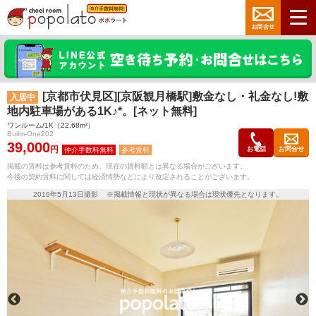
[京都市伏見区][京阪観月橋駅]敷金なし・礼金なし!敷
入居中
地内駐車場がある1K♪*。[ネット無料]
ワンルーム/1K（22.68m²）
Builm-One202
39,000
円
お電話
お問合せ
参考賃料
掲載の賃料は参考賃料のため、現在の賃料額とは異なる場合がございます。
今後の契約賃料に関しては経済情勢などにより改定されることがございます。
2019年5月13日撮影 ※掲載情報と現状が異なる場合は現状優先となります。