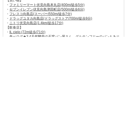
【買い物】
・
ファミリーマート伏見向島本丸店(400m/徒歩5分)
・
セブンイレブン伏見向島津田町店(500m/徒歩6分)
・
フレスコ向島店(スーパー/550m/徒歩7分)
・
ドラッグユタカ向島店(ドラッグストア/700m/徒歩9分)
・
ニトリ伏見向島店(1.4km/徒歩17分)
【飲食店】
・
IL cielo (72m徒歩/71分)
→
食べログ★3.4
天然酵母の石窯パン屋さん。グルテンフリーのパンもあり
ます。
・
おお乃(280m/徒歩4分)
→
食べログ★3.5
季節の天ぷら。ランチは予約必須の人気店。
・
ドトール珈琲農園ニトリ伏見店(1.4km/徒歩18分)
→
食べログ★3.23
カフェ&デザートだけでなく、パスタなどの食事もできま
す。
【ほか】
・
京都向島郵便局(450m/徒歩6分)
・
京都銀行向島支店(1.2km/徒歩15分)
・
むかいじま病院(800m/徒歩10分)
・
ビデオ1観月橋店(レンタルDVD/900m/徒歩12分)
・
宇治川公園(750m/徒歩9分)
・
寺田屋(観光地/1.7km/徒歩21分)
・
種智院大学(1.3km/徒歩16分)
・
京都文教大学/短期大学(2.1km/徒歩27分)
(202305現在の情報です)
周辺大学