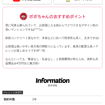
ポポちゃんコメ
壁に写真も飾られていて、お部屋に入る前からワクワクするデザイン性の
高いマンションですね(*^^*)♬
鉄筋コンクリート造なので、木造などに比べて防音性も高く、丈夫ですね!
お部屋は使いやすい長方形の間取りになっています。家具の配置も色々ア
レンジが楽しめそうです(#^.^#)
なんといっても「敷金なし・礼金なし」と初期費用が抑えられ、賃料も共
益費込み4万円台と魅力的♪
基本情報
クレジット決済可
契約年数
2年