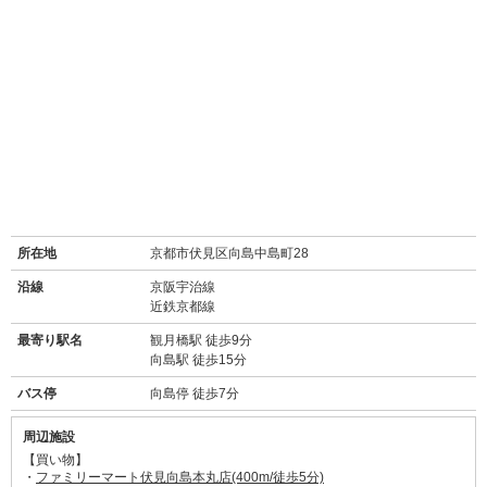
所在地
京都市伏見区向島中島町28
沿線
京阪宇治線
近鉄京都線
最寄り駅名
観月橋駅 徒歩9分
向島駅 徒歩15分
バス停
向島停 徒歩7分
周辺施設
【買い物】
・
ファミリーマート伏見向島本丸店(400m/徒歩5分)