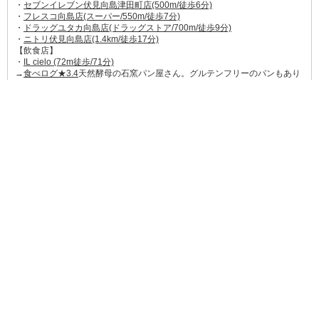
・
セブンイレブン伏見向島津田町店(500m/徒歩6分)
・
フレスコ向島店(スーパー/550m/徒歩7分)
・
ドラッグユタカ向島店(ドラッグストア/700m/徒歩9分)
・
ニトリ伏見向島店(1.4km/徒歩17分)
【飲食店】
・
IL cielo (72m徒歩/71分)
→
食べログ★3.4
天然酵母の石窯パン屋さん。グルテンフリーのパンもあり
ます。
・
おお乃(280m/徒歩4分)
→
食べログ★3.5
季節の天ぷら。ランチは予約必須の人気店。
・
ドトール珈琲農園ニトリ伏見店(1.4km/徒歩18分)
→
食べログ★3.23
カフェ&デザートだけでなく、パスタなどの食事もできま
す。
【ほか】
・
京都向島郵便局(450m/徒歩6分)
・
京都銀行向島支店(1.2km/徒歩15分)
・
むかいじま病院(800m/徒歩10分)
・
ビデオ1観月橋店(レンタルDVD/900m/徒歩12分)
・
宇治川公園(750m/徒歩9分)
・
寺田屋(観光地/1.7km/徒歩21分)
・
種智院大学(1.3km/徒歩16分)
・
京都文教大学/短期大学(2.1km/徒歩27分)
(202305現在の情報です)
周辺大学
種智院大学
京都文教大学