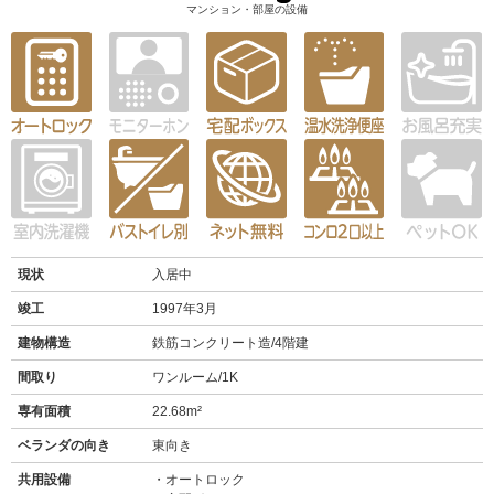
マンション・部屋の設備
現状
入居中
竣工
1997年3月
建物構造
鉄筋コンクリート造/4階建
間取り
ワンルーム/1K
専有面積
22.68m²
ベランダの向き
東向き
共用設備
オートロック