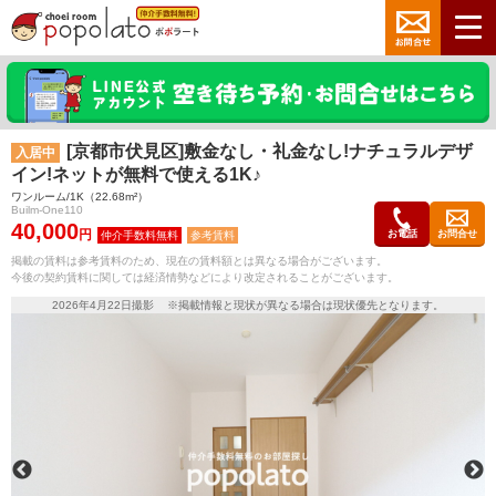
[京都市伏見区]敷金なし・礼金なし!ナチュラルデザ
入居中
イン!ネットが無料で使える1K♪
ワンルーム/1K（22.68m²）
Builm-One110
40,000
円
お電話
お問合せ
参考賃料
掲載の賃料は参考賃料のため、現在の賃料額とは異なる場合がございます。
今後の契約賃料に関しては経済情勢などにより改定されることがございます。
2026年4月22日撮影 ※掲載情報と現状が異なる場合は現状優先となります。