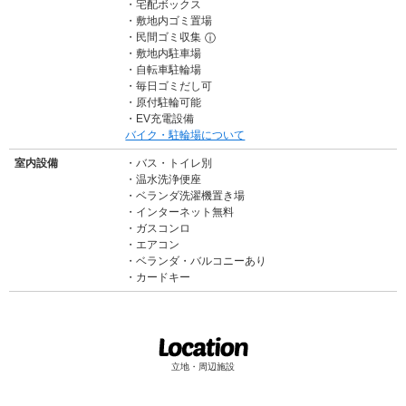
宅配ボックス
敷地内ゴミ置場
民間ゴミ収集
ⓘ
敷地内駐車場
自転車駐輪場
毎日ゴミだし可
原付駐輪可能
EV充電設備
バイク・駐輪場について
室内設備
バス・トイレ別
温水洗浄便座
ベランダ洗濯機置き場
インターネット無料
ガスコンロ
エアコン
ベランダ・バルコニーあり
カードキー
立地・周辺施設