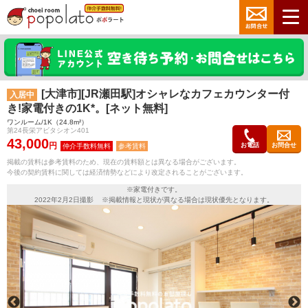
[大津市][JR瀬田駅]オシャレなカフェカウンター付
入居中
き!家電付きの1K*。[ネット無料]
ワンルーム/1K（24.8m²）
第24長栄アビタシオン401
43,000
円
お電話
お問合せ
参考賃料
掲載の賃料は参考賃料のため、現在の賃料額とは異なる場合がございます。
今後の契約賃料に関しては経済情勢などにより改定されることがございます。
※家電付きです。
2022年2月2日撮影 ※掲載情報と現状が異なる場合は現状優先となります。