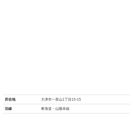
所在地
大津市一里山1丁目15-15
沿線
東海道・山陽本線
最寄り駅名
JR瀬田駅 徒歩7分
バス停
一里山停 徒歩4分