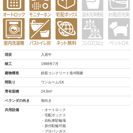
現状
入居中
竣工
1988年7月
建物構造
鉄筋コンクリート造/4階建
間取り
ワンルーム/1K
専有面積
24.8m²
ベランダの向き
南向き
共用設備
オートロック
宅配ボックス
自転車駐輪場
原付駐輪可能
プロパンガス