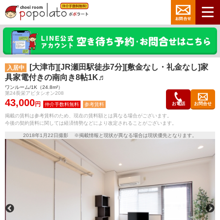
[大津市][JR瀬田駅徒歩7分][敷金なし・礼金なし]家
入居中
具家電付きの南向き8帖1K♬
ワンルーム/1K（24.8m²）
第24長栄アビタシオン208
43,000
円
お電話
お問合せ
参考賃料
掲載の賃料は参考賃料のため、現在の賃料額とは異なる場合がございます。
今後の契約賃料に関しては経済情勢などにより改定されることがございます。
2018年1月22日撮影 ※掲載情報と現状が異なる場合は現状優先となります。