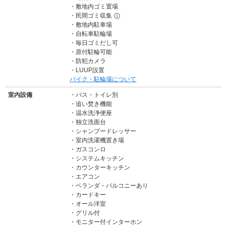
敷地内ゴミ置場
民間ゴミ収集
ⓘ
敷地内駐車場
自転車駐輪場
毎日ゴミだし可
原付駐輪可能
防犯カメラ
LUUP設置
バイク・駐輪場について
室内設備
バス・トイレ別
追い焚き機能
温水洗浄便座
独立洗面台
シャンプードレッサー
室内洗濯機置き場
ガスコンロ
システムキッチン
カウンターキッチン
エアコン
ベランダ・バルコニーあり
カードキー
オール洋室
グリル付
モニター付インターホン