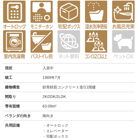
現状
入居中
竣工
1989年7月
建物構造
鉄骨鉄筋コンクリート造/11階建
間取り
2K/2DK/2LDK
専有面積
63.09m²
ベランダの向き
南向き
共用設備
オートロック
エレベーター
宅配ボックス