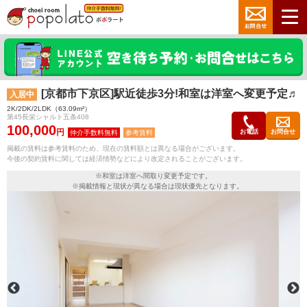
[京都市下京区]駅近徒歩3分!和室は洋室へ変更予定♬
入居中
2K/2DK/2LDK（63.09m²）
第45長栄シャルト五条408
100,000
円
お電話
お問合せ
参考賃料
掲載の賃料は参考賃料のため、現在の賃料額とは異なる場合がございます。
今後の契約賃料に関しては経済情勢などにより改定されることがございます。
※和室は洋室へ間取り変更予定です。
※掲載情報と現状が異なる場合は現状優先となります。