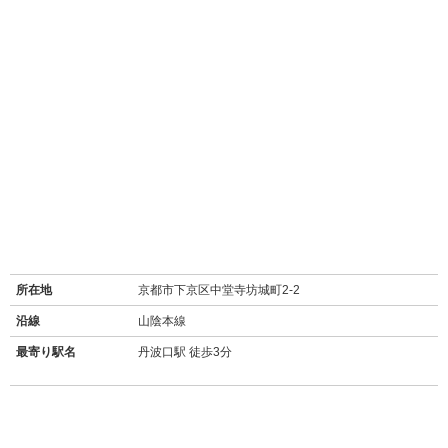
所在地
京都市下京区中堂寺坊城町2-2
沿線
山陰本線
最寄り駅名
丹波口駅 徒歩3分
バス停
京都リサーチパーク前停 徒歩4分
周辺施設