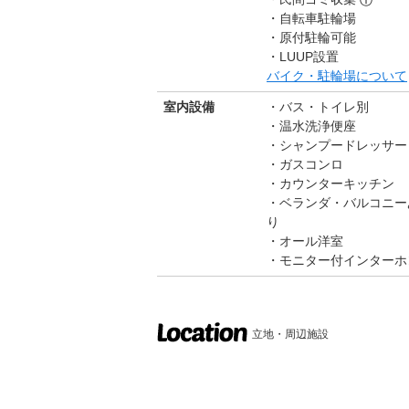
ⓘ
自転車駐輪場
原付駐輪可能
LUUP設置
バイク・駐輪場について
室内設備
バス・トイレ別
温水洗浄便座
シャンプードレッサー
ガスコンロ
カウンターキッチン
ベランダ・バルコニー
り
オール洋室
モニター付インターホ
立地・周辺施設