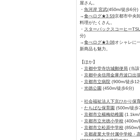
屋さん。
・
魚河岸 宮武
(450m/徒歩6分)
→
食べログ★3.59
京都市中央
料理がたくさん。
・
スターバックスコーヒーTSU
分)
→
食べログ★3.08
オシャレに
新商品も魅力。
【ほか】
・
京都中堂寺坊城郵便局
(当該
・
京都中央信用金庫丹波口出
・
京都市立病院
(900m/徒歩12
・
光徳公園
(450m/徒歩6分)
・
社会福祉法人下京ひかり保
・
たちばな保育園
(500m/徒歩
・
京都市立楊梅幼稚園
(1.1k
・
京都市立光徳小学校
(400m
・
京都市立松原中学校
(850m
・
京都産業大学付属中学校・