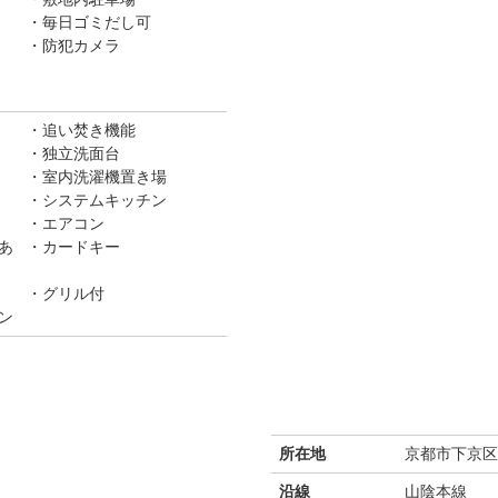
毎日ゴミだし可
防犯カメラ
追い焚き機能
独立洗面台
室内洗濯機置き場
システムキッチン
エアコン
あ
カードキー
グリル付
ン
所在地
京都市下京区
沿線
山陰本線