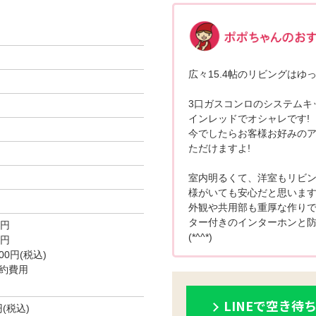
広々15.4帖のリビングはゆ
3口ガスコンロのシステムキ
インレッドでオシャレです!
今でしたらお客様お好みのア
ただけますよ!
室内明るくて、洋室もリビ
様がいても安心だと思いま
外観や共用部も重厚な作り
ター付きのインターホンと
0円
(*^^*)
0円
0円(税込)
約費用
LINEで空き待
円(税込)