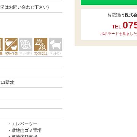
空き状況はお問い合わせ下さい)
お電話は
株式
07
TEL.
「ポポラートを見ました
11階建
エレベーター
敷地内ゴミ置場
敷地内駐車場