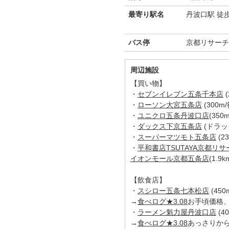
最寄り駅名
丹波口駅 徒
バス停
京都リサーチ
周辺施設
【買い物】
・
セブンイレブン五条千本店
(
・
ローソン大宮五条店
(300m
・
ユニクロ五条丹波口店
(350
・
ダックス下京五条店
(ドラッ
・
スーパーマツモト五条店
(2
・
平和書店TSUTAYA京都リ
イオンモール京都五条店
(1.9
【飲食店】
・
スシロー五条七本松店
(450
→
食べログ★3.08
お手頃価格
・
ラーメン魁力屋丹波口店
(4
→
食べログ★3.08
あっさりか