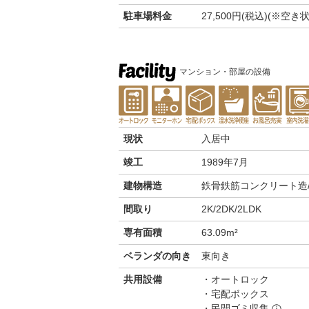
駐車場料金
27,500円(税込)(※
マンション・部屋の設備
現状
入居中
竣工
1989年7月
建物構造
鉄骨鉄筋コンクリート造/
間取り
2K/2DK/2LDK
専有面積
63.09m²
ベランダの向き
東向き
共用設備
オートロック
宅配ボックス
民間ゴミ収集