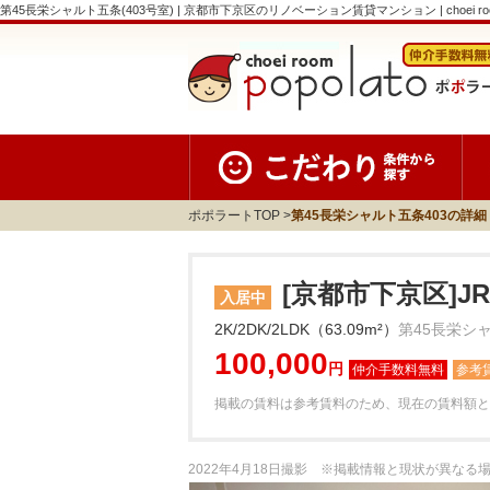
第45長栄シャルト五条(403号室) | 京都市下京区のリノベーション賃貸マンション | choei room
ポポラートTOP
第45長栄シャルト五条403の詳細
[京都市下京区]J
入居中
2K/2DK/2LDK（63.09m²）
第45長栄シャ
100,000
円
参考
掲載の賃料は参考賃料のため、現在の賃料額と
2022年4月18日撮影 ※掲載情報と現状が異な