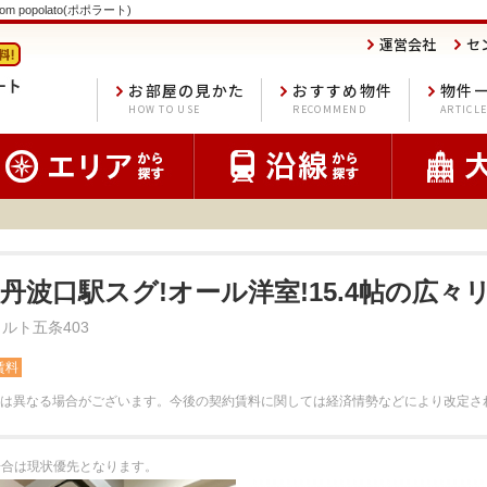
 popolato(ポポラート)
運営会社
セ
お部屋の見かた
おすすめ物件
物件
HOW TO USE
RECOMMEND
ARTICL
R丹波口駅スグ!オール洋室!15.4帖の広々リ
ルト五条403
賃料
は異なる場合がございます。
今後の契約賃料に関しては経済情勢などにより改定さ
る場合は現状優先となります。