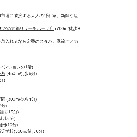
卸市場に隣接する大人の隠れ家。新鮮な魚
TAYA京都リサーチパーク店
(700m/徒歩9
一息入れるなら定番のスタバ。季節ごとの
マンションの1階)
張所
(450m/徒歩6分)
分)
育園
(300m/徒歩4分)
7分)
m/徒歩15分)
/徒歩6分)
/徒歩10分)
高等学校
(350m/徒歩6分)