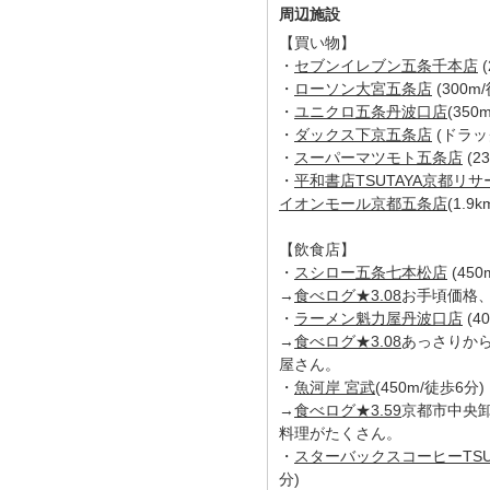
周辺施設
【買い物】
・
セブンイレブン五条千本店
(
・
ローソン大宮五条店
(300m
・
ユニクロ五条丹波口店
(350
・
ダックス下京五条店
(ドラッ
・
スーパーマツモト五条店
(2
・
平和書店TSUTAYA京都リ
イオンモール京都五条店
(1.9
【飲食店】
・
スシロー五条七本松店
(450
→
食べログ★3.08
お手頃価格
・
ラーメン魁力屋丹波口店
(4
→
食べログ★3.08
あっさりか
屋さん。
・
魚河岸 宮武
(450m/徒歩6分)
→
食べログ★3.59
京都市中央
料理がたくさん。
・
スターバックスコーヒーTSU
分)