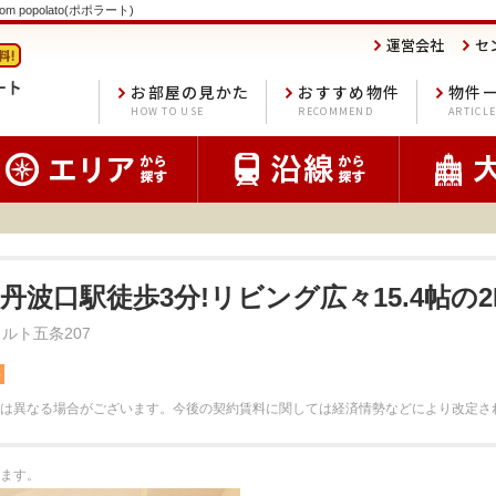
 popolato(ポポラート)
運営会社
セ
お部屋の見かた
おすすめ物件
物件
HOW TO USE
RECOMMEND
ARTICL
R丹波口駅徒歩3分!リビング広々15.4帖の2
ルト五条207
料
は異なる場合がございます。
今後の契約賃料に関しては経済情勢などにより改定さ
ます。