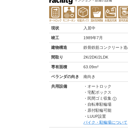
マンション・部屋の設備
現状
入居中
竣工
1989年7月
建物構造
鉄骨鉄筋コンクリート造/
間取り
2K/2DK/2LDK
専有面積
63.09m²
ベランダの向き
南向き
共用設備
オートロック
宅配ボックス
民間ゴミ収集
ⓘ
自転車駐輪場
原付駐輪可能
LUUP設置
バイク・駐輪場について