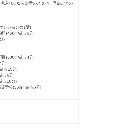
一息入れるなら定番のスタバ。季節ごとの
マンションの1階)
張所
(450m/徒歩6分)
分)
育園
(300m/徒歩4分)
7分)
m/徒歩15分)
/徒歩6分)
/徒歩10分)
高等学校
(350m/徒歩6分)