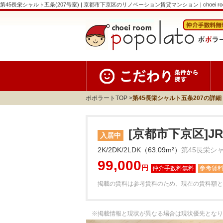
第45長栄シャルト五条(207号室) | 京都市下京区のリノベーション賃貸マンション | choei room
ポポラートTOP
第45長栄シャルト五条207の詳細
[京都市下京区]J
入居中
2K/2DK/2LDK（63.09m²）
第45長栄シャ
99,000
円
参考賃
掲載の賃料は参考賃料のため、現在の賃料額と
※掲載情報と現状が異なる場合は現状優先となり