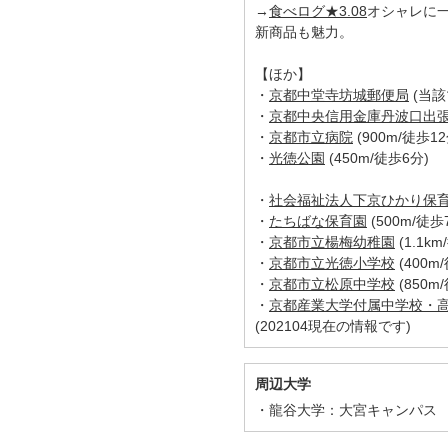
→
食べログ★3.08
オシャレに
新商品も魅力。
【ほか】
・
京都中堂寺坊城郵便局
(当該
・
京都中央信用金庫丹波口出
・
京都市立病院
(900m/徒歩12
・
光徳公園
(450m/徒歩6分)
・
社会福祉法人下京ひかり保
・
たちばな保育園
(500m/徒歩
・
京都市立楊梅幼稚園
(1.1k
・
京都市立光徳小学校
(400m
・
京都市立松原中学校
(850m
・
京都産業大学付属中学校・
(202104現在の情報です)
周辺大学
龍谷大学：大宮キャンパス