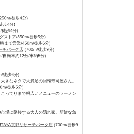
250m/徒歩4分)
/徒歩4分)
m/徒歩4分)
グストア/350m/徒歩5分)
3時まで営業/450m/徒歩6分)
サーチパーク店
(700m/徒歩9分)
km/自転車約12分/車約5分)
m/徒歩6分)
、大きなネタで大満足の回転寿司屋さん。
00m/徒歩5分)
らこってりまで幅広いメニューのラーメン
卸市場に隣接する大人の隠れ家。新鮮な魚
TAYA京都リサーチパーク店
(700m/徒歩9