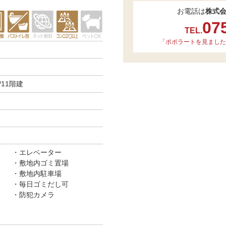
お電話は
株式
07
TEL.
「ポポラートを見ました
11階建
エレベーター
敷地内ゴミ置場
敷地内駐車場
毎日ゴミだし可
防犯カメラ