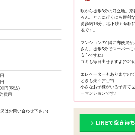
駅から徒歩3分の好立地。京
ろん、どこに行くにも便利
徒歩約16分、地下鉄五条駅に
地です。
マンションの1階に郵便局が
さん。徒歩5分でスーパーに
安心ですね♪
ゴミも毎日出せますよ(^O^
エレベーターもありますの
0円
ときも楽々(*^_^*)
0円
小さなお子様がいる子育て
0円(税込)
ーマンションです♪
約費用
空き状況はお問い合わせ下さい)
LINEで空き待