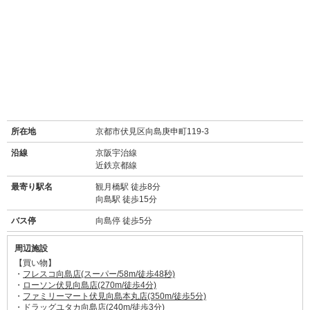
所在地
京都市伏見区向島庚申町119-3
沿線
京阪宇治線
近鉄京都線
最寄り駅名
観月橋駅 徒歩8分
向島駅 徒歩15分
バス停
向島停 徒歩5分
周辺施設
【買い物】
・
フレスコ向島店(スーパー/58m/徒歩48秒)
・
ローソン伏見向島店(270m/徒歩4分)
・
ファミリーマート伏見向島本丸店(350m/徒歩5分)
・
ドラッグユタカ向島店(240m/徒歩3分)