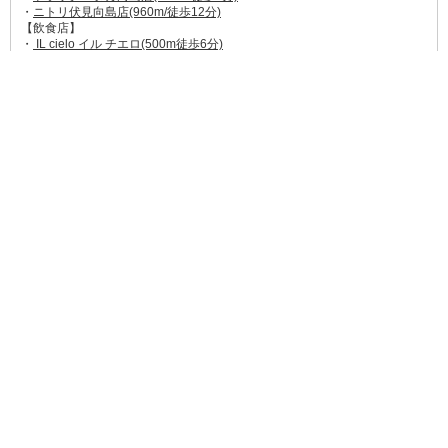
・
ニトリ伏見向島店(960m/徒歩12分)
【飲食店】
・
IL cielo イル チエロ(500m徒歩6分)
→
食べログ★3.02
自家製酵母100%のパンやグルテンフリーのパンが味わえ
る自然派パン屋さん。
・
ドトール珈琲農園ニトリ伏見向島店(1km/徒歩12分)
→
食べログ★3.03
ドトールコーヒーのハイクラス空間でごゆっくりどう
ぞ。
・
マクドナルド槙島店(1.2km/徒歩15分)
→
食べログ★3.00
国道24号線沿いにありドライブスルーもあるハンバーガ
ー店。
【ほか】
・
京都向島郵便局(300m/徒歩4分)
・
京都中央信用金庫向島支店(950m/徒歩12分)
・
むかいじま病院(400m/徒歩5分)
・
向島東公園(750m/徒歩10分)
・
京都文教大学(1.5km/徒歩19分)
・
種智院大学(1.6km/徒歩20分)
(202203現在の情報です)
周辺大学
種智院大学
京都文教大学