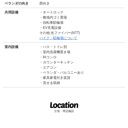
ベランダの向き
西向き
共用設備
オートロック
敷地内ゴミ置場
自転車駐輪場
EV充電設備
その他:光ファイバー(NTT)
バイク・駐輪場について
室内設備
バス・トイレ別
室内洗濯機置き場
IHコンロ
カウンターキッチン
エアコン
ベランダ・バルコニーあり
家具家電付き賃貸
見せる収納
立地・周辺施設