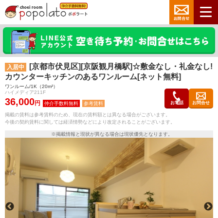
[京都市伏見区][京阪観月橋駅]☆敷金なし・礼金なし!
入居中
カウンターキッチンのあるワンルーム[ネット無料]
ワンルーム/1K（20m²）
ハイメディア211F
36,000
円
お電話
お問合せ
参考賃料
掲載の賃料は参考賃料のため、現在の賃料額とは異なる場合がございます。
今後の契約賃料に関しては経済情勢などにより改定されることがございます。
※掲載情報と現状が異なる場合は現状優先となります。