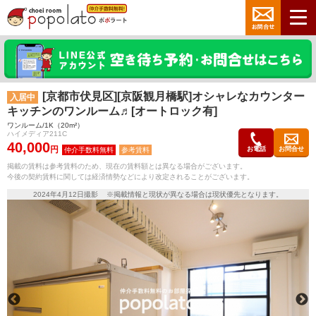
[京都市伏見区][京阪観月橋駅]オシャレなカウンター
入居中
キッチンのワンルーム♬[オートロック有]
ワンルーム/1K（20m²）
ハイメディア211C
40,000
円
お電話
お問合せ
参考賃料
掲載の賃料は参考賃料のため、現在の賃料額とは異なる場合がございます。
今後の契約賃料に関しては経済情勢などにより改定されることがございます。
2024年4月12日撮影 ※掲載情報と現状が異なる場合は現状優先となります。