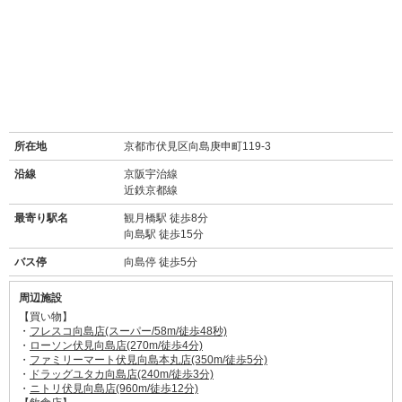
所在地
京都市伏見区向島庚申町119-3
沿線
京阪宇治線
近鉄京都線
最寄り駅名
観月橋駅 徒歩8分
向島駅 徒歩15分
バス停
向島停 徒歩5分
周辺施設
【買い物】
・
フレスコ向島店(スーパー/58m/徒歩48秒)
・
ローソン伏見向島店(270m/徒歩4分)
・
ファミリーマート伏見向島本丸店(350m/徒歩5分)
・
ドラッグユタカ向島店(240m/徒歩3分)
・
ニトリ伏見向島店(960m/徒歩12分)