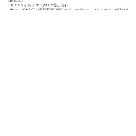
【飲食店】
・
IL cielo イル チエロ(500m徒歩6分)
→
食べログ★3.02
自家製酵母100%のパンやグルテンフリーのパンが味わえ
る自然派パン屋さん。
・
ドトール珈琲農園ニトリ伏見向島店(1km/徒歩12分)
→
食べログ★3.03
ドトールコーヒーのハイクラス空間でごゆっくりどう
ぞ。
・
マクドナルド槙島店(1.2km/徒歩15分)
→
食べログ★3.00
国道24号線沿いにありドライブスルーもあるハンバーガ
ー店。
【ほか】
・
京都向島郵便局(300m/徒歩4分)
・
京都中央信用金庫向島支店(950m/徒歩12分)
・
むかいじま病院(400m/徒歩5分)
・
向島東公園(750m/徒歩10分)
・
京都文教大学(1.5km/徒歩19分)
・
種智院大学(1.6km/徒歩20分)
(202203現在の情報です)
周辺大学
種智院大学
京都文教大学