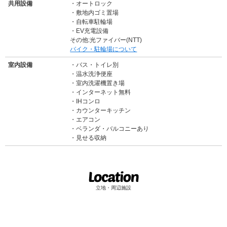
共用設備
オートロック
敷地内ゴミ置場
自転車駐輪場
EV充電設備
その他:光ファイバー(NTT)
バイク・駐輪場について
室内設備
バス・トイレ別
温水洗浄便座
室内洗濯機置き場
インターネット無料
IHコンロ
カウンターキッチン
エアコン
ベランダ・バルコニーあり
見せる収納
立地・周辺施設