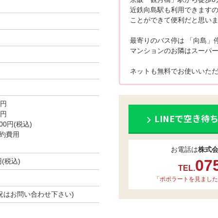
近鉄向島駅も利用できますの
ことができて便利だと思いま
最寄りのバス停は 「向島」
マンションのお隣はスーパーで、
ネットも無料でお使いいただ
0円
0円
LINEで空き待
0円(税込)
約費用
お電話は
株式
07
円(税込)
TEL.
「ポポラートを見ました
き状況はお問い合わせ下さい)