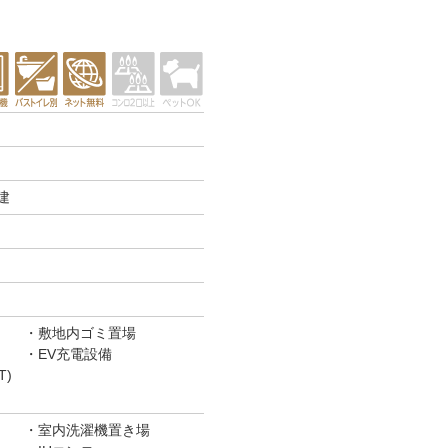
建
敷地内ゴミ置場
EV充電設備
T)
室内洗濯機置き場