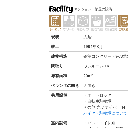
マンション・部屋の設備
現状
入居中
竣工
1994年3月
建物構造
鉄筋コンクリート造/3階
間取り
ワンルーム/1K
専有面積
20m²
ベランダの向き
西向き
共用設備
オートロック
自転車駐輪場
その他:光ファイバー(NT
バイク・駐輪場について
室内設備
バス・トイレ別