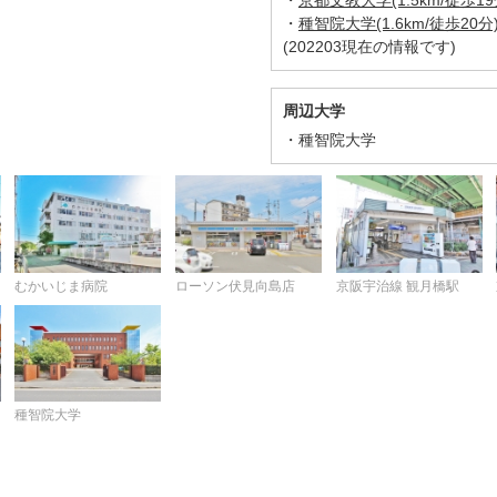
・
京都文教大学(1.5km/徒歩19
・
種智院大学(1.6km/徒歩20分
(202203現在の情報です)
周辺大学
種智院大学
むかいじま病院
ローソン伏見向島店
京阪宇治線 観月橋駅
種智院大学