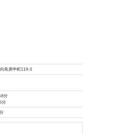
島庚申町119-3
歩8分
5分
分