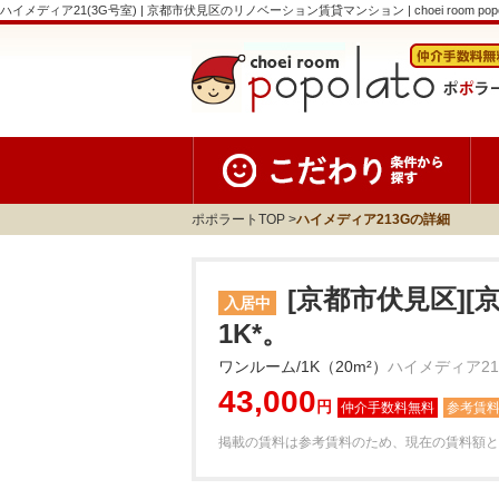
ハイメディア21(3G号室) | 京都市伏見区のリノベーション賃貸マンション | choei room popo
ポポラートTOP
ハイメディア213Gの詳細
[京都市伏見区][
入居中
1K*。
ワンルーム/1K（20m²）
ハイメディア21
43,000
円
参考賃
掲載の賃料は参考賃料のため、現在の賃料額と