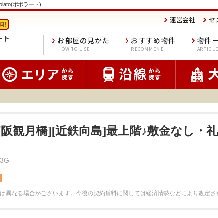
lato(ポポラート)
運営会社
セ
お部屋の見かた
おすすめ物件
物件
HOW TO USE
RECOMMEND
ARTICL
京阪観月橋][近鉄向島]最上階♪敷金なし・
3G
料
は異なる場合がございます。
今後の契約賃料に関しては経済情勢などにより改定さ