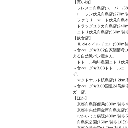
【買い物】
・
フレスコ向島店(スーパー/58
・
ローソン伏見向島店(270m/
・
ファミリーマート伏見向島本丸店
・
ドラッグユタカ向島店(240m
・
ニトリ伏見向島店(960m/徒歩
【飲食店】
・
IL cielo イル チエロ(500m
→
食べログ★3.02
自家製酵母1
える自然派パン屋さん。
・
ドトール珈琲農園ニトリ伏見向
→
食べログ★3.03
ドトールコ
ぞ。
・
マクドナルド槙島店(1.2km/
→
食べログ★3.00
国道24号
ガー店。
【ほか】
・
京都向島郵便局(300m/徒歩4
・
京都中央信用金庫向島支店(95
・
むかいじま病院(400m/徒歩5
・
向島東公園(750m/徒歩10分)