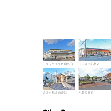
ドラッグユタカ 向島店
フレスコ向島店
近鉄京都線 向島駅
向島図書館