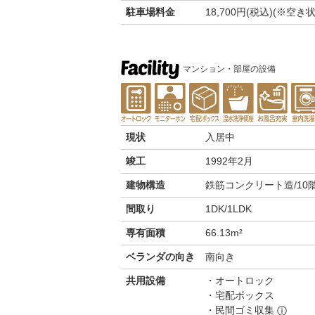
駐車場料金
18,700円(税込)(※
マンション・部屋の設備
現状
入居中
竣工
1992年2月
建物構造
鉄筋コンクリート造/10
間取り
1DK/1LDK
専有面積
66.13m²
ベランダの向き
南向き
共用設備
オートロック
宅配ボックス
民間ゴミ収集
ⓘ