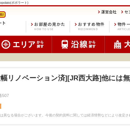
polato(ポポラート)
運営会社
セ
お部屋の見かた
おすすめ物件
物件
HOW TO USE
RECOMMEND
ARTICL
大幅リノベーション済][JR西大路]他には
507
料
は異なる場合がございます。
今後の契約賃料に関しては経済情勢などにより改定さ