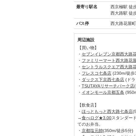
最寄り駅名
西京極駅 徒歩
西大路駅 徒歩
バス停
西大路花屋町
周辺施設
【買い物】
・
セブンイレブン京都西大路
・
ファミリーマート西大路花
・
セントラルスクエア西大路
・
フレスコ七条店
(230m/徒歩
・
ダックス下京西七条店
(ドラ
・
TSUTAYAリサーチパーク店
・
イオンモール京都五条
(950
【飲食店】
・
ほっともっと西大路七条店
(
→
食べログ★3.00
スタンダー
てのお弁当。
・
京都塩元帥
(350m/徒歩5分)