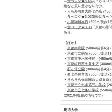
→
食べログ★3.43
あっさりコ
塩など風味豊かな味付け。
・
くら寿司西大路七条店
(450
→
食べログ★3.03
気軽に食べ
・
小川珈琲本店
(500m/徒歩7分
→
食べログ★3.33
「京都の珈
あり。
【ほか】
・
京都南病院
(500m/徒歩6分)
・
京都市立病院
(850m/徒歩11
・
京都東中水郵便局
・(450m/
・
京都銀行西七条支店
(300m
・
石ヶ坪公園
(300m/徒歩4分)
・
西七条保育園
(500m/徒歩7分
・
きらきら保育園西大路五条
(
・
京都市立七条第三小学校
(2
・
京都市立七条中学校
(550m
(202104現在の情報です)
周辺大学