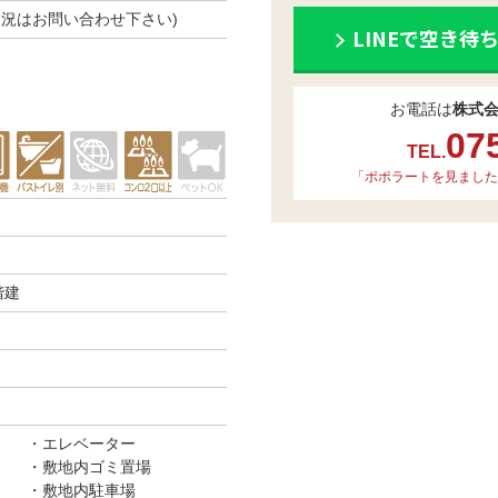
空き状況はお問い合わせ下さい)
LINEで空き待
お電話は
株式
07
TEL.
「ポポラートを見ました
階建
エレベーター
敷地内ゴミ置場
敷地内駐車場