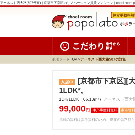
アーネスト西大路(507号室) | 京都市下京区のリノベーション賃貸マンション | choei room po
ポポラートTOP
アーネスト西大路507の詳細
[京都市下京区][
入居中
1LDK*。
1DK/1LDK（66.13m²）
アーネスト西大路
99,000
円
参考賃
掲載の賃料は参考賃料のため、現在の賃料額と