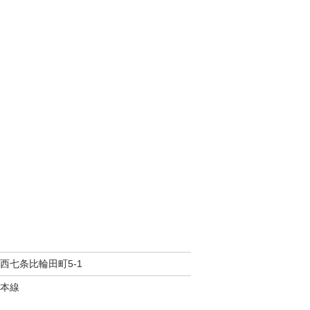
西七条比輪田町5-1
本線