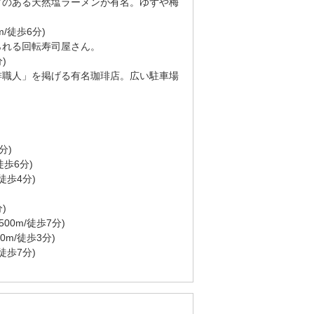
クのある天然塩ラーメンが有名。ゆずや梅
m/徒歩6分)
られる回転寿司屋さん。
)
琲職人」を掲げる有名珈琲店。広い駐車場
分)
徒歩6分)
/徒歩4分)
)
500m/徒歩7分)
60m/徒歩3分)
/徒歩7分)