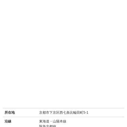
所在地
京都市下京区西七条比輪田町5-1
沿線
東海道・山陽本線
阪急京都線