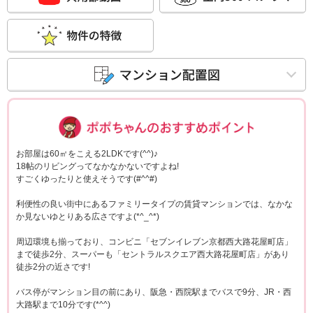
ポポちゃんコメ
お部屋は60㎡をこえる2LDKです(^^)♪
18帖のリビングってなかなかないですよね!
すごくゆったりと使えそうです(#^^#)
利便性の良い街中にあるファミリータイプの賃貸マンションでは、なかな
か見ないゆとりある広さですよ(*^_^*)
周辺環境も揃っており、コンビニ「セブンイレブン京都西大路花屋町店」
まで徒歩2分、スーパーも「セントラルスクエア西大路花屋町店」があり
徒歩2分の近さです!
バス停がマンション目の前にあり、阪急・西院駅までバスで9分、JR・西
大路駅まで10分です(*^^)