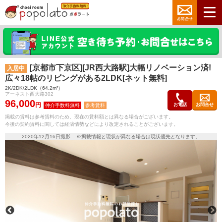
[京都市下京区][JR西大路駅]大幅リノベーション済!
入居中
広々18帖のリビングがある2LDK[ネット無料]
2K/2DK/2LDK（64.2m²）
アーネスト西大路302
96,000
円
お電話
お問合せ
参考賃料
掲載の賃料は参考賃料のため、現在の賃料額とは異なる場合がございます。
今後の契約賃料に関しては経済情勢などにより改定されることがございます。
2020年12月16日撮影 ※掲載情報と現状が異なる場合は現状優先となります。