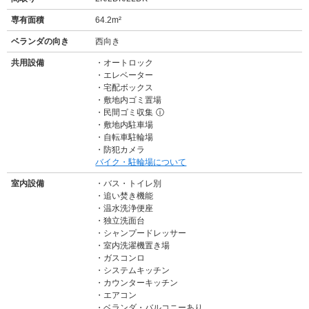
専有面積
64.2m²
ベランダの向き
西向き
共用設備
オートロック
エレベーター
宅配ボックス
敷地内ゴミ置場
民間ゴミ収集
ⓘ
敷地内駐車場
自転車駐輪場
防犯カメラ
バイク・駐輪場について
室内設備
バス・トイレ別
追い焚き機能
温水洗浄便座
独立洗面台
シャンプードレッサー
室内洗濯機置き場
ガスコンロ
システムキッチン
カウンターキッチン
エアコン
ベランダ・バルコニーあり