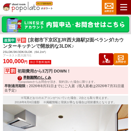
[京都市下京区][JR西大路駅]2面ベランダ!カウ
改装中
ンターキッチンで開放的な3LDK♪
2SLDK/3K/3DK/3LDK（64.2m²）
アーネスト西大路701
100,000
円
お電話
お問合せ
初期費用から3万円 DOWN！
早割期間のしくみ
※popolatoからお問合せ頂き、契約頂いた場合に限ります。
早割適用期限：
2026年8月31日までにご入居（現入居者は2026年7月31日退
去予定）
※写真どおりのエアコンがついていた場合、2台とも取り替えます。
2018年8月8日撮影 ※掲載情報と現状が異なる場合は現状優先となります。