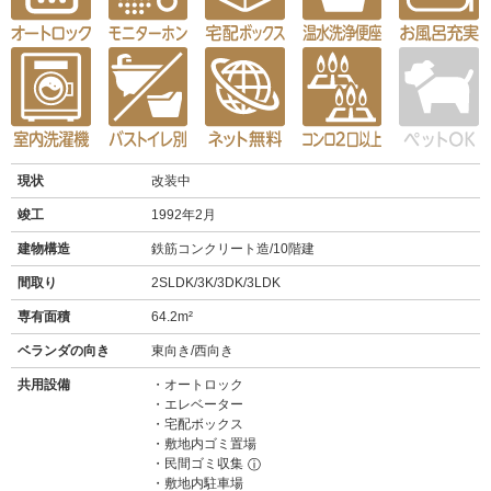
現状
改装中
竣工
1992年2月
建物構造
鉄筋コンクリート造/10階建
間取り
2SLDK/3K/3DK/3LDK
専有面積
64.2m²
ベランダの向き
東向き/西向き
共用設備
オートロック
エレベーター
宅配ボックス
敷地内ゴミ置場
民間ゴミ収集
ⓘ
敷地内駐車場