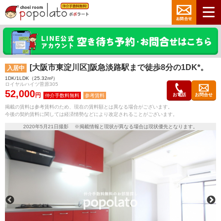
[大阪市東淀川区]阪急淡路駅まで徒歩8分の1DK*。
入居中
1DK/1LDK（25.32m²）
ロイヤルハイツ菅原305
52,000
円
お電話
お問合せ
参考賃料
掲載の賃料は参考賃料のため、現在の賃料額とは異なる場合がございます。
今後の契約賃料に関しては経済情勢などにより改定されることがございます。
2020年5月21日撮影 ※掲載情報と現状が異なる場合は現状優先となります。