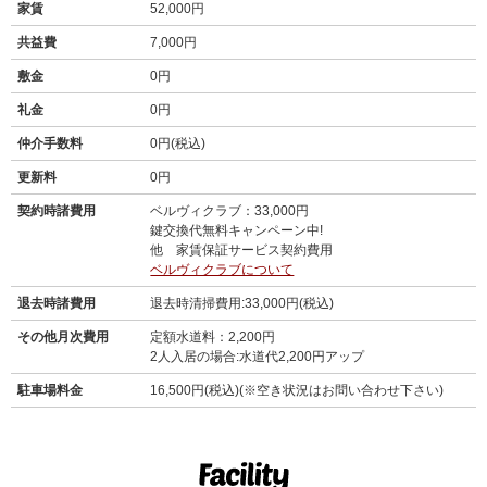
家賃
52,000円
共益費
7,000円
敷金
0円
礼金
0円
仲介手数料
0円(税込)
更新料
0円
契約時諸費用
ベルヴィクラブ：33,000円
鍵交換代無料キャンペーン中!
他 家賃保証サービス契約費用
ベルヴィクラブについて
退去時諸費用
退去時清掃費用:33,000円(税込)
その他月次費用
定額水道料：2,200円
2人入居の場合:水道代2,200円アップ
駐車場料金
16,500円(税込)(※空き状況はお問い合わせ下さい)