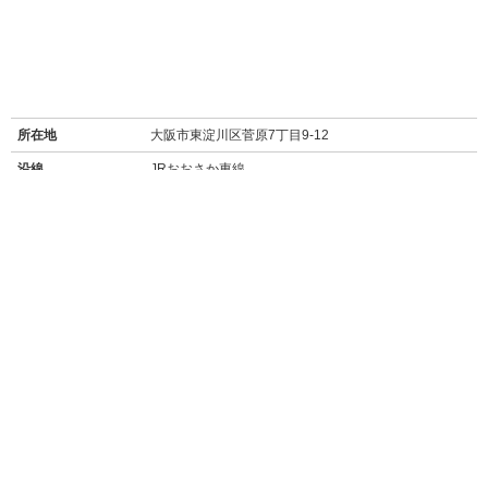
所在地
大阪市東淀川区菅原7丁目9-12
沿線
JRおおさか東線
阪急京都線
阪急千里線
最寄り駅名
JR淡路駅 徒歩6分
阪急淡路駅 徒歩8分
下新庄駅 徒歩9分
周辺施設
【買い物】
・
ファミリーマート菅原北公園前駅(83m/徒歩1分)
・
ローソン菅原六丁目店(300m/徒歩4分)
・
万代下新庄店(スーパー/500m/徒歩6分)
・
スーパー玉出東淀川店(850m/徒歩11分)
・
エディオン東淡路店(家電量販店/900m/徒歩11分)
・
コーナン東淀川菅原店(ホームセンター/900m/徒歩12分)
・
ユニクロ東淀川店(750m/徒歩9分)
【飲食店】