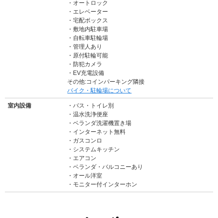
オートロック
エレベーター
宅配ボックス
敷地内駐車場
自転車駐輪場
管理人あり
原付駐輪可能
防犯カメラ
EV充電設備
その他:コインパーキング隣接
バイク・駐輪場について
室内設備
バス・トイレ別
温水洗浄便座
ベランダ洗濯機置き場
インターネット無料
ガスコンロ
システムキッチン
エアコン
ベランダ・バルコニーあり
オール洋室
モニター付インターホン