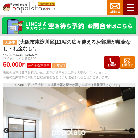
[大阪市東淀川区]11帖の広々使えるお部屋が敷金な
入居中
し・礼金なし*。
ワンルーム/1K（25.32m²）
ロイヤルハイツ菅原106
50,000
円
お電話
お問合せ
参考賃料
掲載の賃料は参考賃料のため、現在の賃料額とは異なる場合がございます。
今後の契約賃料に関しては経済情勢などにより改定されることがございます。
2023年10月26日撮影 ※掲載情報と現状が異なる場合は現状優先となります。