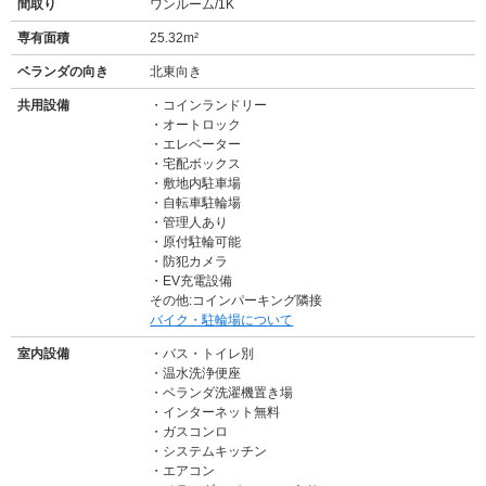
間取り
ワンルーム/1K
専有面積
25.32m²
ベランダの向き
北東向き
共用設備
コインランドリー
オートロック
エレベーター
宅配ボックス
敷地内駐車場
自転車駐輪場
管理人あり
原付駐輪可能
防犯カメラ
EV充電設備
その他:コインパーキング隣接
バイク・駐輪場について
室内設備
バス・トイレ別
温水洗浄便座
ベランダ洗濯機置き場
インターネット無料
ガスコンロ
システムキッチン
エアコン