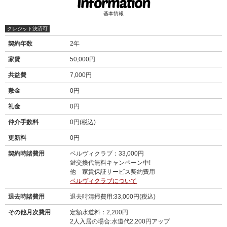
基本情報
クレジット決済可
契約年数
2年
家賃
50,000円
共益費
7,000円
敷金
0円
礼金
0円
仲介手数料
0円(税込)
更新料
0円
契約時諸費用
ベルヴィクラブ：33,000円
鍵交換代無料キャンペーン中!
他 家賃保証サービス契約費用
ベルヴィクラブについて
退去時諸費用
退去時清掃費用:33,000円(税込)
その他月次費用
定額水道料：2,200円
2人入居の場合:水道代2,200円アップ