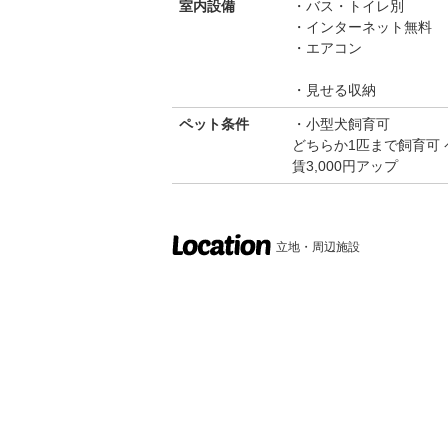
室内設備
バス・トイレ別
インターネット無料
エアコン
見せる収納
ペット条件
小型犬飼育可
どちらか1匹まで飼育可 
賃3,000円アップ
立地・周辺施設