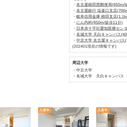
・
名古屋植田西郵便局(850m/徒
・
名古屋銀行 塩釜口支店(700m
・
岐阜信用金庫 植田支店(1.1k
・
にん内科(850m/徒歩11分)
・
日本赤十字社愛知医療センター(
・
名城大学 天白キャンパス(40
・
中京大学 名古屋キャンパス(1.
(202401現在の情報です)
周辺大学
中京大学
名城大学 天白キャンパス