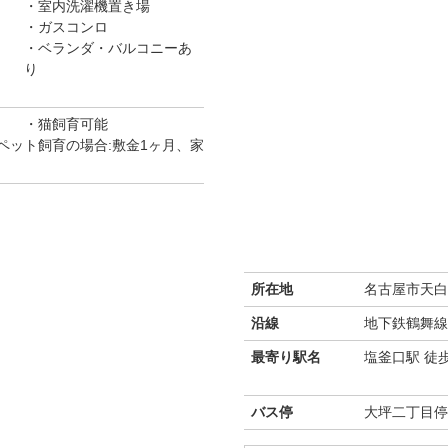
室内洗濯機置き場
ガスコンロ
ベランダ・バルコニーあ
り
猫飼育可能
ペット飼育の場合:敷金1ヶ月、家
所在地
名古屋市天白区
沿線
地下鉄鶴舞線
最寄り駅名
塩釜口駅 徒
バス停
大坪二丁目停