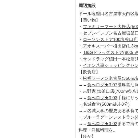
周辺施設
ドール塩釜口名古屋市天白区塩釜
【買い物】
・
ファミリーマート大坪店(500
・
セブンイレブン名古屋塩釜口二
・
ローソンストア100塩釜口店(7
・
アオキスーパー植田店(1.3km
・
B&Gドラッグストア(800m/
・
サンドラッグ植田一本松店(1k
・
イオン八事ショッピングセンター
【飲食店】
・
松福ラーメン名古屋(350m/
→→
食べログ★3.07
濃厚醤油
・
吉野家 塩釜口店(700m/徒歩
→→
食べログ★3.03
手軽にサ
・
名城食堂(500m徒歩8分)
→→名城大学の歴史ある学食で
・
ブルーラグーンレストラン(4
→→
食べログ★3.02
まるで海
料理・洋風料理を。
【ほか】