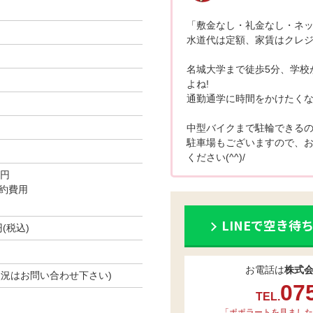
「敷金なし・礼金なし・ネッ
水道代は定額、家賃はクレジ
名城大学まで徒歩5分、学校
よね!
通勤通学に時間をかけたくない方
中型バイクまで駐輪できるの
駐車場もございますので、
ください(^^)/
0円
約費用
LINEで空き待
円(税込)
お電話は
株式
空き状況はお問い合わせ下さい)
07
TEL.
「ポポラートを見ました