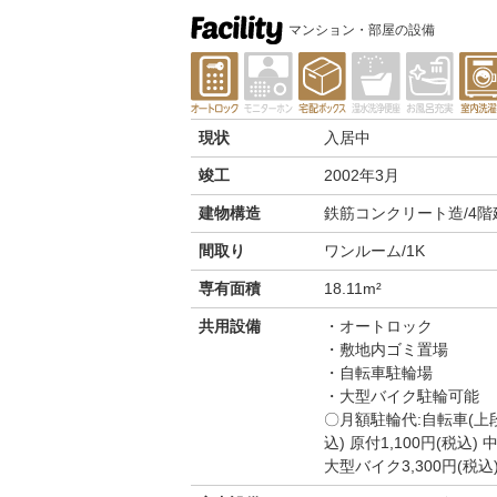
マンション・部屋の設備
現状
入居中
竣工
2002年3月
建物構造
鉄筋コンクリート造/4階
間取り
ワンルーム/1K
専有面積
18.11m²
共用設備
オートロック
敷地内ゴミ置場
自転車駐輪場
大型バイク駐輪可能
〇月額駐輪代:自転車(上段)
込) 原付1,100円(税込)
大型バイク3,300円(税込