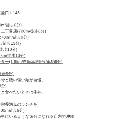
口1-143
m/徒歩6分)
丁目店(700m/徒歩8分)
00m/徒歩9分)
/徒歩13分)
徒歩10分)
m/徒歩13分)
(1.8km/自転車約9分/車約6分)
徒歩5分)
豚骨と腰の強い麺が自慢。
8分)
ッと食べたいときは牛丼。
栄養満点のランチを!
00m徒歩6分)
の中にいるような気分になれる店内で沖縄