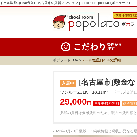
ドール塩釜口(406号室) | 名古屋市の賃貸マンション | choei room popolato(ポポラート)
ポポラートTOP
ドール塩釜口406の詳細
[名古屋市]敷金な
入居中
ワンルーム/1K（18.11m²）
ドール塩釜口
29,000
円
参考賃
掲載の賃料は参考賃料のため、現在の賃料額と
2023年9月29日撮影 ※掲載情報と現状が異な