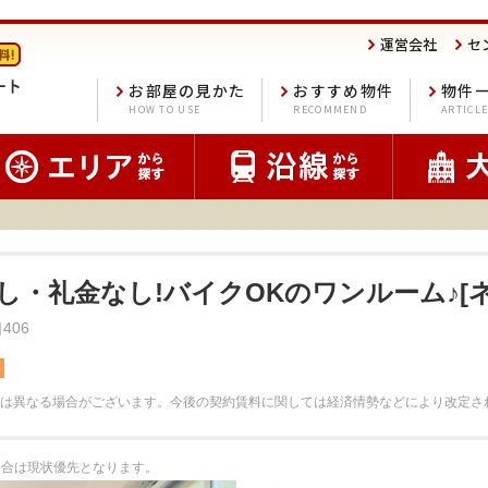
運営会社
セ
お部屋の見かた
おすすめ物件
物件
HOW TO USE
RECOMMEND
ARTICL
し・礼金なし!バイクOKのワンルーム♪[
406
料
は異なる場合がございます。
今後の契約賃料に関しては経済情勢などにより改定さ
る場合は現状優先となります。