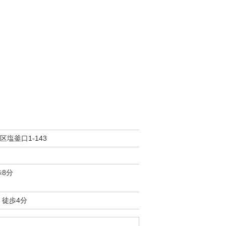
塩釜口1-143
歩8分
 徒歩4分