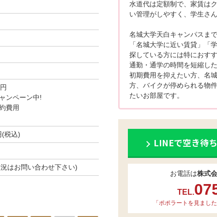
水道代は定額制で、家賃は
い管理がしやすく、学生さ
名城大学天白キャンパスまで
「名城大学に近い賃貸」「
探している方には特におす
通勤・通学の時間を短縮したい
初期費用を抑えたい方、名城
方、バイクが停められる物
0円
たいお部屋です。
ャンペーン中!
約費用
円(税込)
LINEで空き待
空き状況はお問い合わせ下さい)
お電話は
株式
07
TEL.
「ポポラートを見ました