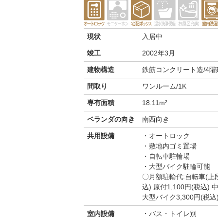
現状
入居中
竣工
2002年3月
建物構造
鉄筋コンクリート造/4階
間取り
ワンルーム/1K
専有面積
18.11m²
ベランダの向き
南西向き
共用設備
オートロック
敷地内ゴミ置場
自転車駐輪場
大型バイク駐輪可能
〇月額駐輪代:自転車(上段)
込) 原付1,100円(税込)
大型バイク3,300円(税込
室内設備
バス・トイレ別