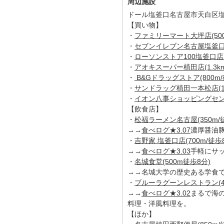
周辺施設
ドール塩釜口名古屋市天白区塩釜
【買い物】
・
ファミリーマート大坪店(500
・
セブンイレブン名古屋塩釜口二
・
ローソンストア100塩釜口店(7
・
アオキスーパー植田店(1.3km
・
B&Gドラッグストア(800m/
・
サンドラッグ植田一本松店(1k
・
イオン八事ショッピングセンター
【飲食店】
・
松福ラーメン名古屋(350m/
→→
食べログ★3.07
濃厚醤油
・
吉野家 塩釜口店(700m/徒歩
→→
食べログ★3.03
手軽にサ
・
名城食堂(500m徒歩8分)
→→名城大学の歴史ある学食で
・
ブルーラグーンレストラン(4
→→
食べログ★3.02
まるで海
料理・洋風料理を。
【ほか】