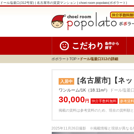
ドール塩釜口(312号室) | 名古屋市の賃貸マンション | choei room popolato(ポポラート)
ポポラートTOP
ドール塩釜口312の詳細
[名古屋市]【ネ
入居中
ワンルーム/1K（18.11m²）
ドール塩釜口
30,000
円
参考賃
掲載の賃料は参考賃料のため、現在の賃料額と
2025年11月26日撮影 ※掲載情報と現状が異な