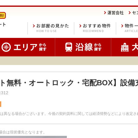
運営会社
セ
お部屋の見かた
おすすめ物件
物件
HOW TO USE
RECOMMEND
ARTICL
ット無料・オートロック・宅配BOX】設備
312
料
は異なる場合がございます。
今後の契約賃料に関しては経済情勢などにより改定さ
る場合は現状優先となります。