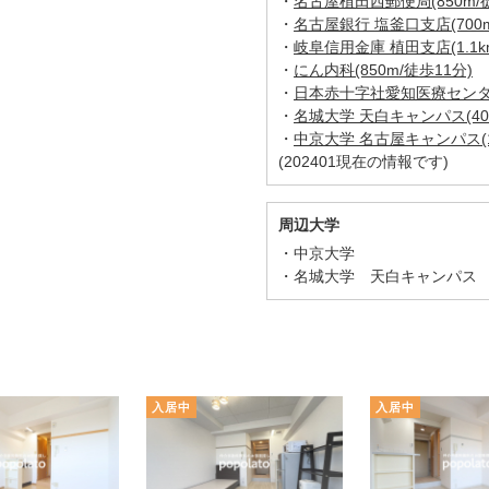
・
名古屋植田西郵便局(850m/徒
・
名古屋銀行 塩釜口支店(700m
・
岐阜信用金庫 植田支店(1.1k
・
にん内科(850m/徒歩11分)
・
日本赤十字社愛知医療センター(
・
名城大学 天白キャンパス(40
・
中京大学 名古屋キャンパス(1.
(202401現在の情報です)
周辺大学
中京大学
名城大学 天白キャンパス