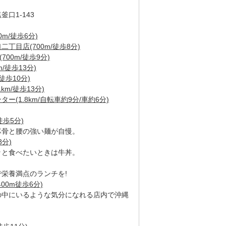
口1-143
m/徒歩6分)
丁目店(700m/徒歩8分)
00m/徒歩9分)
/徒歩13分)
徒歩10分)
m/徒歩13分)
(1.8km/自転車約9分/車約6分)
徒歩5分)
豚骨と腰の強い麺が自慢。
8分)
ッと食べたいときは牛丼。
栄養満点のランチを!
00m徒歩6分)
の中にいるような気分になれる店内で沖縄