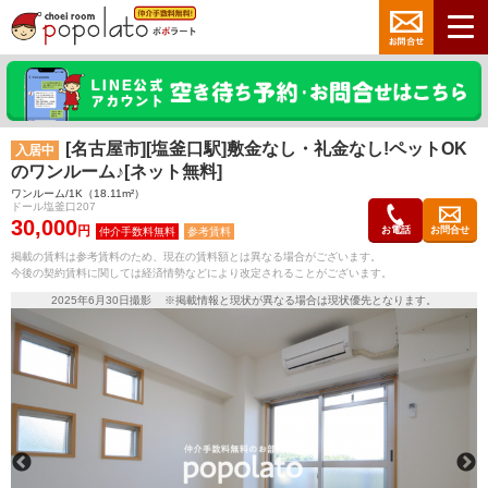
[名古屋市][塩釜口駅]敷金なし・礼金なし!ペットOK
入居中
のワンルーム♪[ネット無料]
ワンルーム/1K（18.11m²）
ドール塩釜口207
30,000
円
お電話
お問合せ
参考賃料
掲載の賃料は参考賃料のため、現在の賃料額とは異なる場合がございます。
今後の契約賃料に関しては経済情勢などにより改定されることがございます。
2025年6月30日撮影 ※掲載情報と現状が異なる場合は現状優先となります。