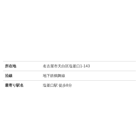
所在地
名古屋市天白区塩釜口1-143
沿線
地下鉄鶴舞線
最寄り駅名
塩釜口駅 徒歩8分
バス停
大坪二丁目停 徒歩4分
周辺施設
ドール塩釜口名古屋市天白区塩釜口1-143
【買い物】
・
ファミリーマート大坪店(500m/徒歩6分)
・
セブンイレブン名古屋塩釜口二丁目店(700m/徒歩8分)