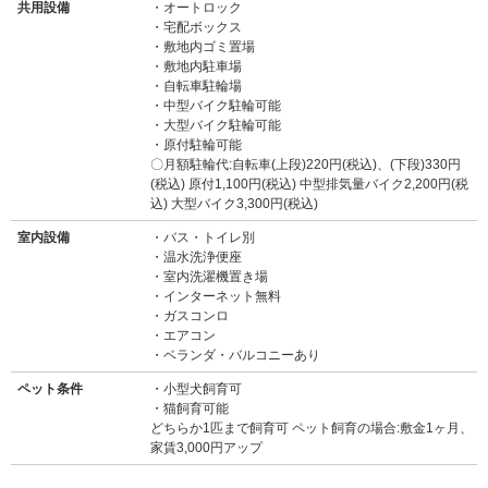
共用設備
オートロック
宅配ボックス
敷地内ゴミ置場
敷地内駐車場
自転車駐輪場
中型バイク駐輪可能
大型バイク駐輪可能
原付駐輪可能
〇月額駐輪代:自転車(上段)220円(税込)、(下段)330円
(税込) 原付1,100円(税込) 中型排気量バイク2,200円(税
込) 大型バイク3,300円(税込)
室内設備
バス・トイレ別
温水洗浄便座
室内洗濯機置き場
インターネット無料
ガスコンロ
エアコン
ベランダ・バルコニーあり
ペット条件
小型犬飼育可
猫飼育可能
どちらか1匹まで飼育可 ペット飼育の場合:敷金1ヶ月、
家賃3,000円アップ